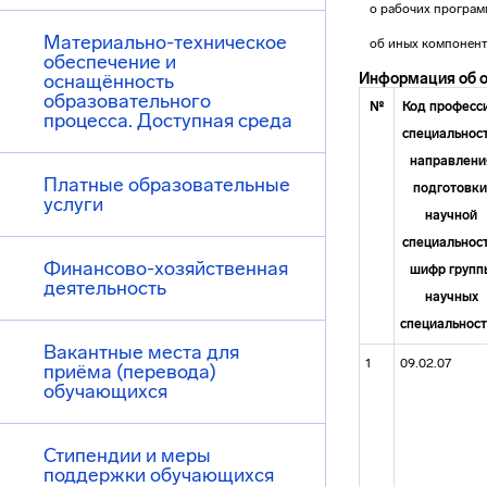
о рабочих програм
Материально-техническое
об иных компонент
обеспечение и
оснащённость
Информация об о
образовательного
№
Код професси
процесса. Доступная среда
специальност
направлени
Платные образовательные
подготовки
услуги
научной
специальност
Финансово-хозяйственная
шифр групп
деятельность
научных
специальнос
Вакантные места для
1
09.02.07
приёма (перевода)
обучающихся
Стипендии и меры
поддержки обучающихся