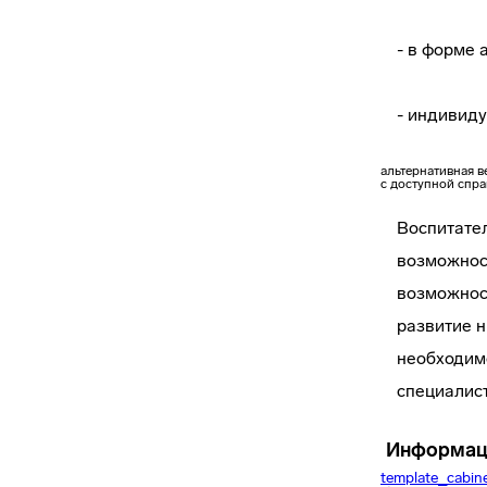
- в форме 
- индивиду
альтернативная 
с доступной спр
Воспитате
возможнос
возможност
развитие н
необходим
специалист
Информаци
template_cabin