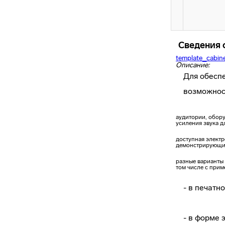
Сведения 
template_cabin
Описание:
Для обеспе
возможнос
аудитории, обор
усиления звука 
доступная элект
демонстрирующие
разные варианты
том числе с при
- в печат
- в форме 