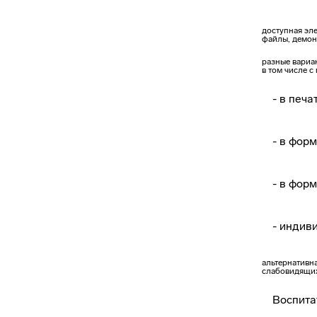
доступная эл
файлы, демон
разные вариа
в том числе 
- в печ
- в фор
- в фор
- индив
альтернативн
слабовидящих
Воспита