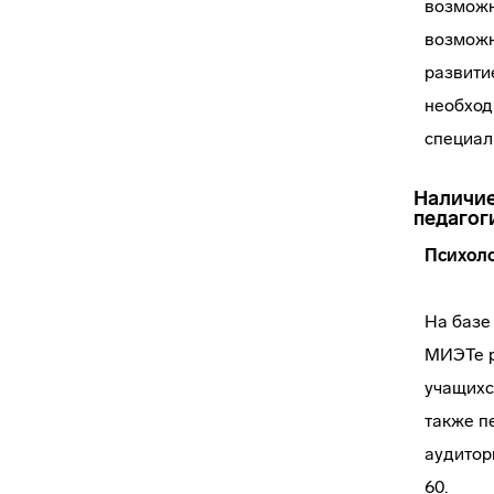
возможн
возможн
развити
необход
специал
Наличие
педагог
Психоло
На базе
МИЭТе р
учащихс
также п
аудитори
60.