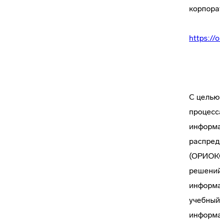
корпора
https://o
С целью
процесс
информа
распред
(ОРИОКС
решений
информа
учебный
информа