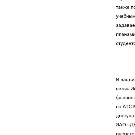
также п
учебным
задавае
планами
студент
В насто
сетью И
(основн
на АТС 
доступа
ЗАО «ДА
операто