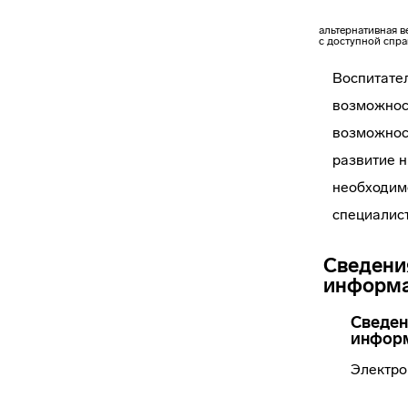
альтернативная 
с доступной спр
Воспитате
возможнос
возможност
развитие н
необходим
специалист
Сведени
информа
Сведен
инфор
Электро