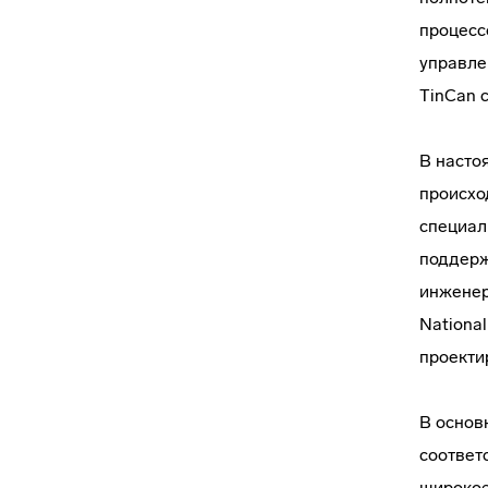
процесс
управле
TinCan 
В насто
происхо
специал
поддерж
инженер
National
проекти
В основ
соответ
широкое