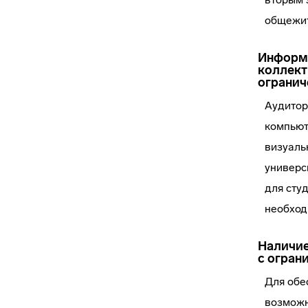
общежит
Информа
коллект
огранич
Аудитор
компьют
визуаль
универс
для сту
необход
Наличие
с огран
Для обе
возможн