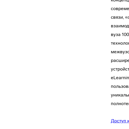
совреме
связи, 
взаимод
вуза 10
техноло
межвузо
расшире
устройс
eLearni
пользов
уникаль
полноте
Доступ 