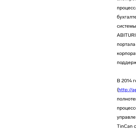
процесс
бухгалт
системы
ABITURI
портала
корпора
поддерж
В 2014 
(
http://a
полноте
процесс
управле
TinCan 