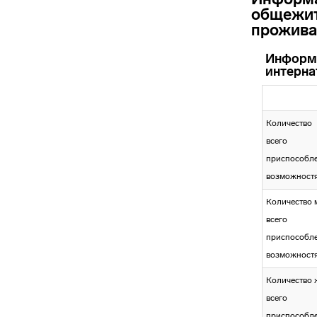
общежит
прожива
Информа
интерна
Количество
всего
приспособле
возможностя
Количество м
всего
приспособле
возможностя
Количество 
всего
приспособле