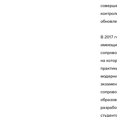
соверше
контрол
обновле
В 2017 
имеющих
сопрово
на кото
практик
модерни
экзамен
сопрово
образов
разрабо
студент