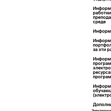
Информа
работни
препода
среде
Информа
Информа
портфол
за эти 
Информа
програм
электро
ресурса
програм
Информа
обучающ
(электр
Дополни
Электронна