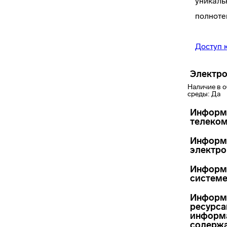
уникаль
полноте
Доступ 
Электро
Наличие в 
среды: Да
Информа
телеком
Информа
электро
Информа
систем
Информа
ресурса
информа
содержа