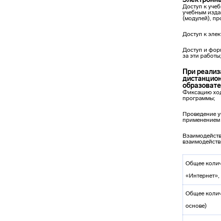
Доступ к уче
учебным изда
(модулей), пр
Доступ к эле
Доступ и фор
за эти работы
При реализ
дистанцион
образовате
Фиксацию ход
программы;
Проведение у
применением 
Взаимодейств
взаимодейств
Общее колич
«Интернет»,
Общее колич
основе)