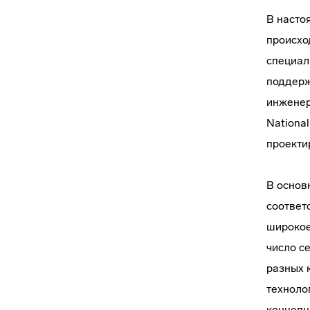
В насто
происхо
специал
поддерж
инженер
National
проекти
В основ
соответ
широкое
число с
разных 
техноло
концепц