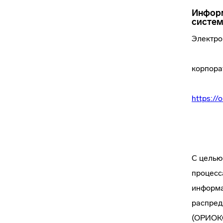
Информ
систе
Электро
корпора
https://o
С целью
процесс
информа
распред
(ОРИОКС