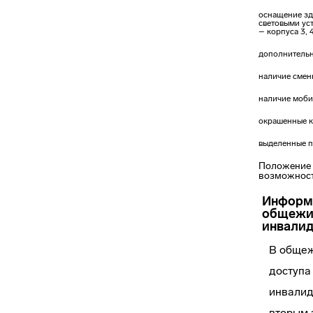
оснащение зд
световыми ус
– корпуса 3, 4,
дополнительн
наличие смен
наличие моби
окрашенные к
выделенные па
Положение 
возможнос
Информа
общежит
инвалид
В общеж
доступа
инвалид
вторым 