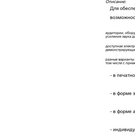
Описание:
Для обеспе
возможнос
аудитории, обор
усиления звука 
доступная элект
демонстрирующие
разные варианты
том числе с при
- в печат
- в форме 
- в форме 
- индивиду