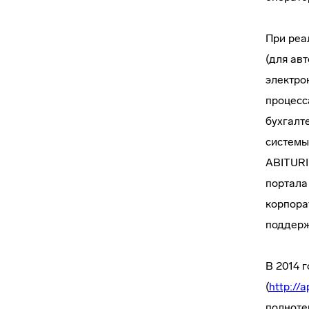
При реа
(для ав
электро
процесс
бухгалт
системы
ABITURI
портала
корпора
поддерж
В 2014 
(
http://a
полноте