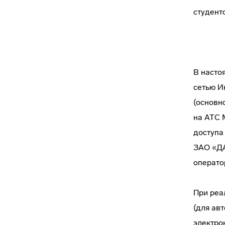
студент
В насто
сетью И
(основн
на АТС 
доступа
ЗАО «ДА
операто
При реа
(для ав
электро