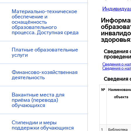
Индивидуал
Материально-техническое
обеспечение и
Информац
оснащённость
образова
образовательного
процесса. Доступная среда
инвалидо
здоровья
Платные образовательные
Сведения 
услуги
проведени
Сведения о на
Сведения о на
Финансово-хозяйственная
деятельность
Сведения 
№
Наименован
Вакантные места для
объекта
приёма (перевода)
обучающихся
Стипендии и меры
поддержки обучающихся
1
Библиотека