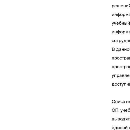
решений
информа
учебный
информа
сотрудн
В данно
простра
простра
управле
доступн
Описате
ОП, уче
выводят
единой 