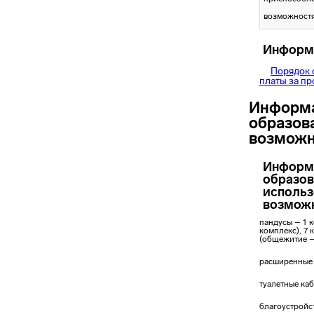
возможностя
Информа
Порядок 
платы за п
Информа
образов
возможн
Информа
образов
использ
возмож
пандусы – 1 к
комплекс), 7
(общежитие –
расширенные д
туалетные каб
благоустройст