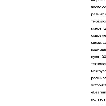
число с
разных 
техноло
концепц
совреме
связи, 
взаимод
вуза 10
техноло
межвузо
расшире
устройс
eLearni
пользов