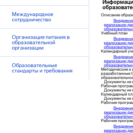
Информаци
образоват
Международное
Описание образ
сотрудничество
Внедрени
реализации ди
образователь
Учебный план
Организация питания в
Внедрени
образовательной
реализации ди
организации
образователь
Календарный уч
Внедрени
реализации ди
Образовательные
образователь
Методические и 
стандарты и требования
разработанные 
образовательно
Документы не
Рабочая програ
Документы не
Календарный пл
Документы не
Рабочие програ
Внедрени
реализации ди
образователь
Рабочие програ
Внедрени
реализации ди