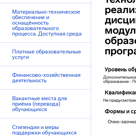
реали
Материально-техническое
дисци
обеспечение и
оснащённость
модул
образовательного
процесса. Доступная среда
образ
прог
Платные образовательные
услуги
Уровень об
Финансово-хозяйственная
Дополнительное
деятельность
образование - 
Квалифика
Вакантные места для
Не предусмотре
приёма (перевода)
обучающихся
Формы и ср
Очно-заочная
Стипендии и меры
поддержки обучающихся