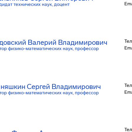
Ema
дидат технических наук, доцент
довский Валерий Владимирович
Тел
Ema
тор физико-математических наук, профессор
няшкин Сергей Владимирович
Тел
Ema
тор физико-математических наук, профессор
Тел