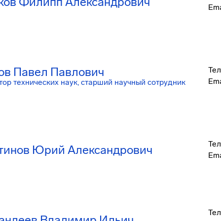
ков Филипп Александрович
Ema
ов Павел Павлович
Тел
Ema
тор технических наук, старший научный сотрудник
Тел
тинов Юрий Александрович
Ema
Тел
андеев Владимир Ильич