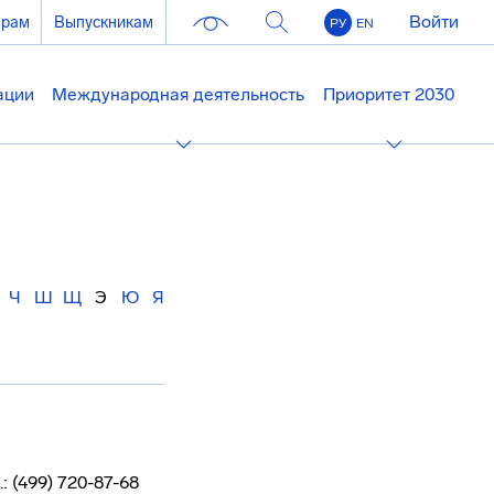
Войти
ерам
Выпускникам
РУ
EN
ации
Международная деятельность
Приоритет 2030
Ч
Ш
Щ
Э
Ю
Я
.: (499) 720-87-68