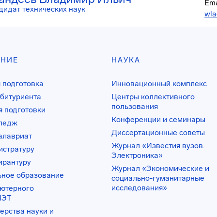
Ema
дидат технических наук
wla
АНИЕ
НАУКА
 подготовка
Инновационный комплекс
битуриента
Центры коллективного
пользования
 подготовки
Конференции и семинары
лледж
Диссертационные советы
алавриат
Журнал «Известия вузов.
истратуру
Электроника»
ирантуру
Журнал «Экономические и
ьное образование
социально-гуманитарные
исследования»
ьютерного
ИЭТ
ерства науки и