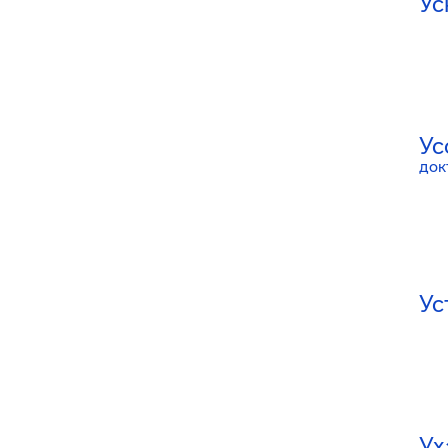
Ус
Ус
док
Ус
Ух