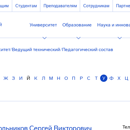
ющим
Студентам
Преподавателям
Сотрудникам
Партн
Университет
Образование
Наука и иннов
ситет
/
Ведущий технический
/
Педагогический состав
Ж
З
И
Й
К
Л
М
Н
О
П
Р
С
Т
У
Ф
Х
Ц
ольников Сергей Викторович
Тел