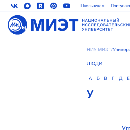
Школьникам
Поступа
НИУ МИЭТ
/
Универ
ЛЮДИ
А
Б
В
Г
Д
Е
У
Уг