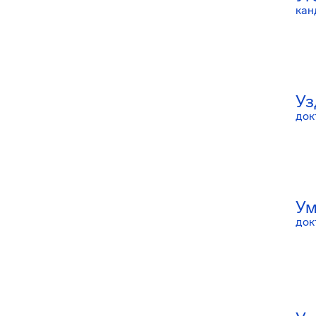
кан
Уз
док
Ум
док