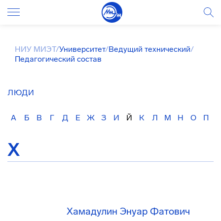
НИУ МИЭТ
/
Университет
/
Ведущий технический
/
Педагогический состав
ЛЮДИ
А
Б
В
Г
Д
Е
Ж
З
И
Й
К
Л
М
Н
О
П
Х
Хамадулин Энуар Фатович