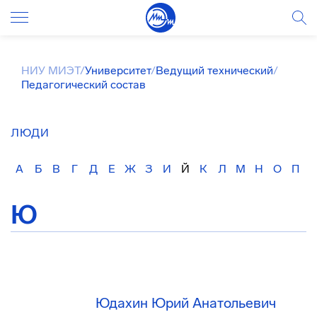
НИУ МИЭТ
/
Университет
/
Ведущий технический
/
Педагогический состав
ЛЮДИ
А
Б
В
Г
Д
Е
Ж
З
И
Й
К
Л
М
Н
О
П
Ю
Юдахин Юрий Анатольевич