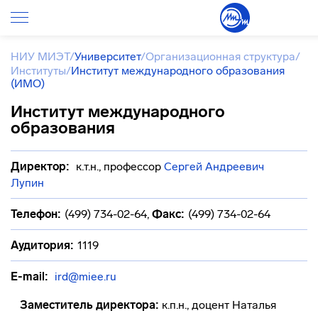
НИУ МИЭТ
/
Университет
/
Организационная структура
/
Институты
/
Институт международного образования
(ИМО)
Институт международного
образования
Директор:
к.т.н., профессор
Сергей Андреевич
Лупин
Телефон:
(499) 734-02-64
,
Факс:
(499) 734-02-64
Аудитория:
1119
E-mail:
ird@miee.ru
Заместитель директора:
к.п.н., доцент Наталья