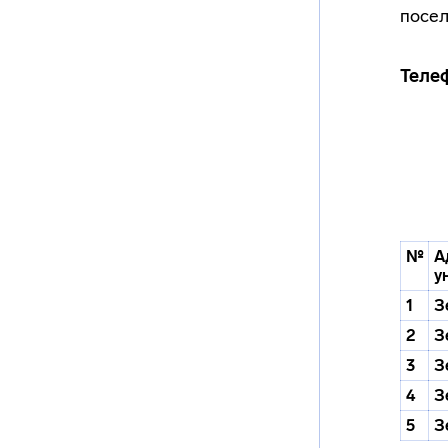
посел
Теле
№
А
у
1
З
2
З
3
З
4
З
5
З