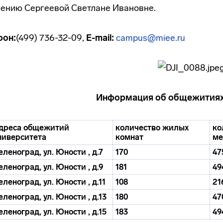
ению Сергеевой Светлане Ивановне.
фон:
(499) 736-32-09,
E-mail:
campus@miee.ru
Информация об общежитиях
дреса общежитий
количество жилых
ко
ниверситета
комнат
ме
еленоград, ул. Юности , д.7
170
47
еленоград, ул. Юности , д.9
181
49
еленоград, ул. Юности , д.11
108
21
еленоград, ул. Юности , д.13
180
47
еленоград, ул. Юности , д.15
183
49