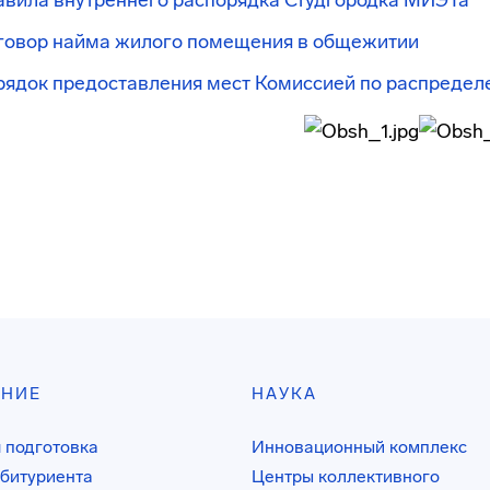
авила внутреннего распорядка Студгородка МИЭТа
говор найма жилого помещения в общежитии
рядок предоставления мест Комиссией по распредел
АНИЕ
НАУКА
 подготовка
Инновационный комплекс
битуриента
Центры коллективного