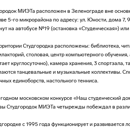
ородок МИЭТа расположен в Зеленограде вне основн
ве 5-го микрорайона по адресу: ул. Юности, дома 7, 9,
нут на автобусе №19 (остановка «Студенческая») или
рритории Студгородка расположены: библиотека, чита
лакторий, столовая, центр компьютерного обучения,
тает круглосуточно), камера хранения, 3 спортзала, т
аются танцевальные и музыкальные коллективы. Спо
чных единоборств, настольного тенниса.
годном московском конкурсе «Наш студенческий дом
вы Студгородок МИЭТа четырежды побеждал в разли
дгородке с 1995 года функционирует и развивается л