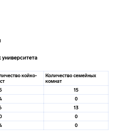
 университета
личество койко-
Количество семейных
ст
комнат
5
15
4
0
6
13
0
0
4
0