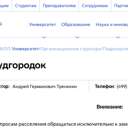
ющим
Студентам
Преподавателям
Сотрудникам
Партн
Университет
Образование
Наука и иннов
МИЭТ
/
Университет
/
Организационная структура
/
Подразделе
удгородок
тор:
Андрей Германович Тренихин
Телефон:
(499)
Внимание:
просам расселения обращаться исключительно к зам.