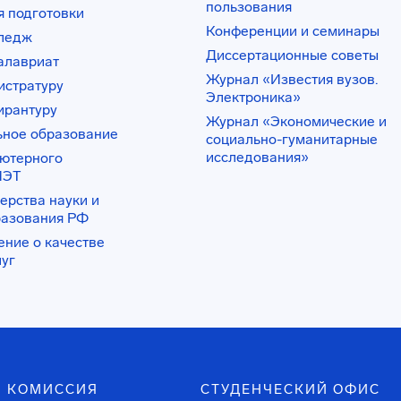
пользования
 подготовки
Конференции и семинары
лледж
Диссертационные советы
алавриат
Журнал «Известия вузов.
истратуру
Электроника»
ирантуру
Журнал «Экономические и
ьное образование
социально-гуманитарные
исследования»
ьютерного
ИЭТ
ерства науки и
разования РФ
ение о качестве
луг
 КОМИССИЯ
СТУДЕНЧЕСКИЙ ОФИС