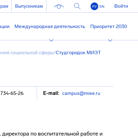
Войти
ерам
Выпускникам
РУ
EN
ации
Международная деятельность
Приоритет 2030
ния социальной сферы
/
Студгородок МИЭТ
 734-65-26
E-mail:
campus@miee.ru
 директора по воспитательной работе и