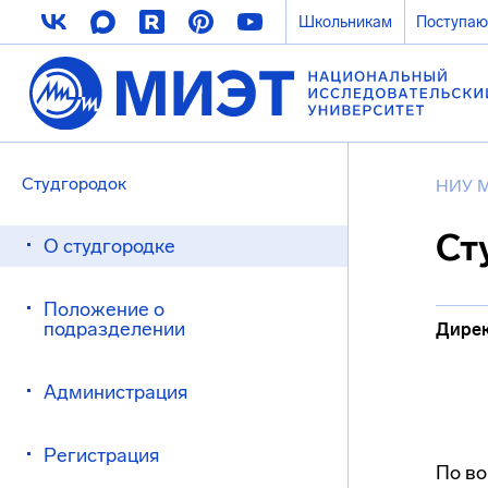
Школьникам
Поступа
Студгородок
НИУ 
Ст
О студгородке
Положение о
подразделении
Дирек
Администрация
Регистрация
По во