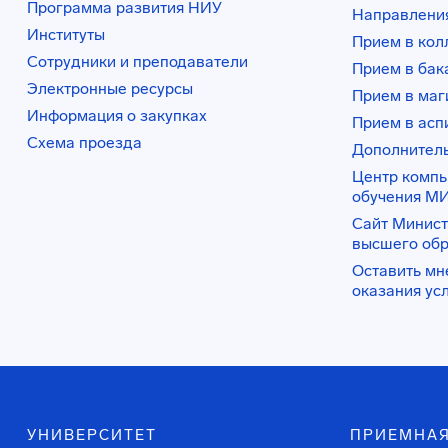
Программа развития НИУ
Направления
Институты
Прием в ко
Сотрудники и преподаватели
Прием в бак
Электронные ресурсы
Прием в маг
Информация о закупках
Прием в асп
Схема проезда
Дополнител
Центр комп
обучения М
Сайт Минист
высшего об
Оставить мн
оказания ус
УНИВЕРСИТЕТ
ПРИЕМНАЯ