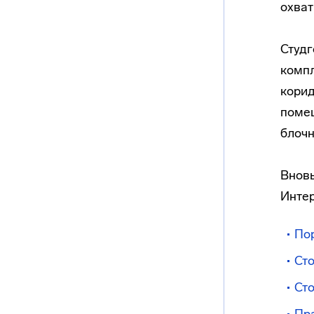
охва
Студг
компл
корид
помещ
блочн
Внов
Интер
По
Ст
Сто