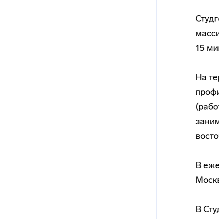
Студг
масси
15 ми
На те
профи
(рабо
заним
восто
В еже
Моск
В Сту