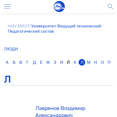
НИУ МИЭТ
/
Университет
/
Ведущий технический
/
Педагогический состав
ЛЮДИ
А
Б
В
Г
Д
Е
Ж
З
И
Й
К
Л
М
Н
О
П
Л
Лавренов Владимир
Александрович