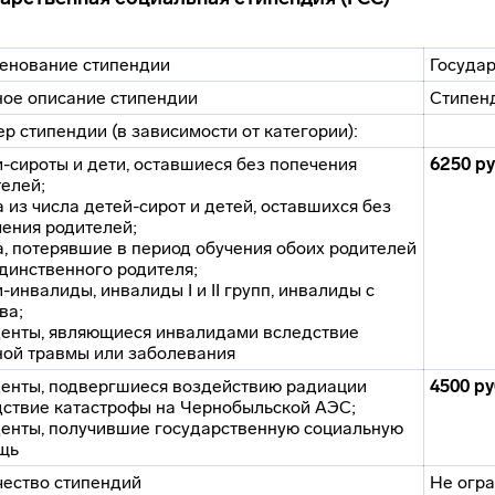
енование стипендии
Государ
ное описание стипендии
Стипенд
р стипендии (в зависимости от категории):
и-сироты и дети, оставшиеся без попечения
6250 р
елей;
а из числа детей-сирот и детей, оставшихся без
ения родителей;
а, потерявшие в период обучения обоих родителей
динственного родителя;
и-инвалиды, инвалиды I и II групп, инвалиды с
ва;
денты, являющиеся инвалидами вследствие
ной травмы или заболевания
денты, подвергшиеся воздействию радиации
4500 р
дствие катастрофы на Чернобыльской АЭС;
денты, получившие государственную социальную
щь
чество стипендий
Не огр