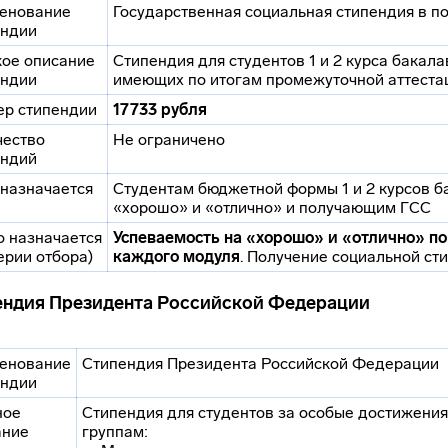
енование
Государственная социальная стипендия в 
ендии
кое описание
Стипендия для студентов 1 и 2 курса бакал
ендии
имеющих по итогам промежуточной аттеста
ер стипендии
17733 рубля
чество
Не ограничено
ендий
 назначается
Студентам бюджетной формы 1 и 2 курсов б
«хорошо» и «отлично» и получающим ГСС
о назначается
Успеваемость на «хорошо» и «отлично» п
ерии отбора)
каждого модуля
. Получение социальной ст
ендия Президента Российской Федерации
енование
Стипендия Президента Российской Федерации
ендии
ное
Стипендия для студентов за особые достижени
ание
группам: