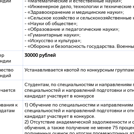
ендии
- «Математические и естественные науки»;
- «Инженерное дело, технологии и технические 
- «Здравоохранение и медицинские науки»;
- «Сельское хозяйство и сельскохозяйственные 
- «Науки об обществе»;
- «Образование и педагогические науки»;
- «Гуманитарные науки»;
- «Искусство и культура»;
- «Оборона и безопасность государства. Военны
ер
30000 рублей
ендии
чество
Устанавливается квотой по конкурсным группа
ендий
Студентам, по специальностям и направлениям 
ачается
специальностей и направлений подготовки и отн
кандидат участвует в конкурсе
ования к
1) Обучение по специальностям и направлениям
идатам
специальностей и направлений подготовки и отн
кандидат участвует в конкурсе.
2) Отсутствие академической задолженности и 
обучения, а также получение не менее 75 проце
полученных оценок по итогам промежуточных атт