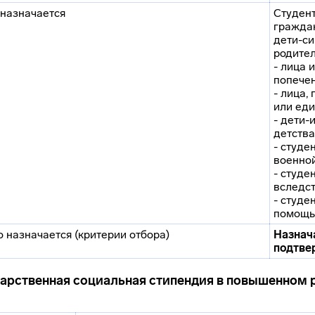
 назначается
Студен
гражда
дети-си
родител
- лица 
попечен
- лица,
или еди
- дети-
детства
- студе
военной
- студе
вследс
- студе
помощь
о назначается (критерии отбора)
Назнач
подтве
дарственная социальная стипендия в повышенном 