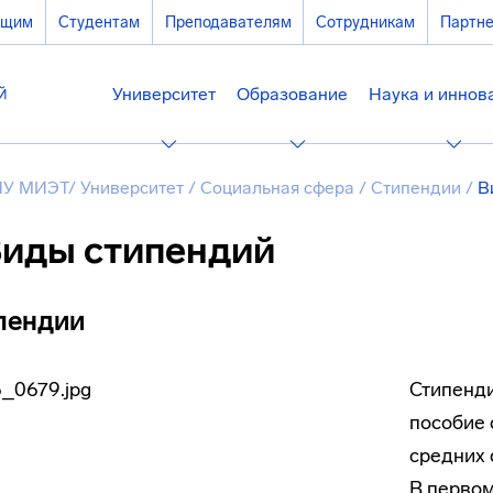
ющим
Студентам
Преподавателям
Сотрудникам
Партн
Университет
Образование
Наука и иннов
У МИЭТ
/
Университет
/
Социальная сфера
/
Стипендии
/
В
иды стипендий
пендии
Стипенди
пособие 
средних 
В первом