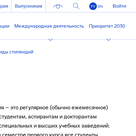
Войти
ерам
Выпускникам
РУ
EN
ации
Международная деятельность
Приоритет 2030
иды стипендий
я – это регулярное (обычно ежемесячное)
студентам, аспирантам и докторантам
специальных и высших учебных заведений.
 семестре первого курса все студенты