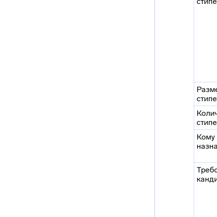
стип
Разм
стип
Коли
стип
Кому
назн
Треб
канд