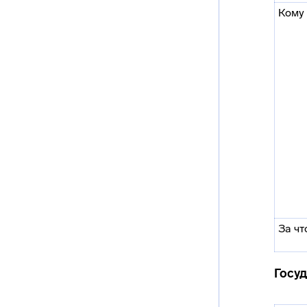
Кому
За чт
Госу