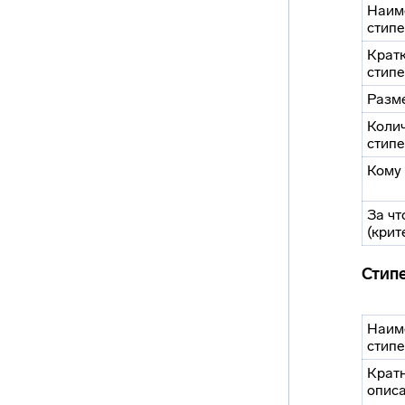
Наим
стип
Крат
стип
Разм
Коли
стип
Кому
За чт
(крит
Стип
Наим
стип
Крат
опис