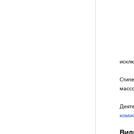
исклю
Стипе
массо
Деяте
коми
Вид