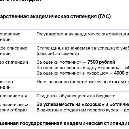
дарственная академическая стипендия (ГАС)
енование
Государственная академическая стипенди
ендии
кое описание
Стипендия, назначаемая за успешную уче
ендии
(сессии) за семестр
ер стипендии
За оценки «отлично» –
7500 рублей
За оценки «отлично» и одну «хорошо» –
5
За оценки «отлично» и «хорошо» –
4000 
чество
Не ограничено (определяется по итогам п
ендий
 назначается
Студенты, обучающиеся на бюджете
о назначается
За успеваемость на «хорошо» и «отличн
ерии отбора)
Бюджетным студентам первого курса – до
шенная государственная академическая стипендия