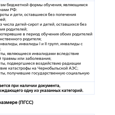
там бюджетной формы обучения, являющимся
нами РФ:
роты и дети, оставшиеся без попечения
ей;
из числа детей-сирот и детей, оставшихся без
ия родителей;
 потерявшие в период обучения обоих родителей
нственного родителя;
инвалиды, инвалиды I и II групп, инвалиды с
;
нты, являющиеся инвалидами вследствие
 травмы или заболевания;
нты, подвергшиеся воздействию радиации
твие катастрофы на Чернобыльской АЭС;
нты, получившие государственную социальную
ается при наличии документа,
рждающего одну из указанных категорий.
размере (ПГСС)