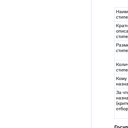
Наим
стип
Крат
опис
стип
Разм
стип
Коли
стип
Кому
назн
За чт
назн
(крит
отбор
Госуд