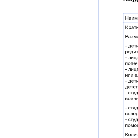
Наим
Крат
Разме
- дет
родит
- лиц
попеч
- лиц
или е
- дет
детст
- сту
воен
- сту
всле
- сту
помо
Коли