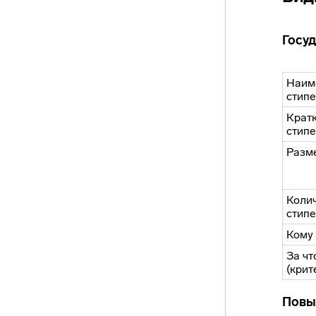
Госу
Наим
стип
Крат
стип
Разм
Коли
стип
Кому
За чт
(крит
Повы