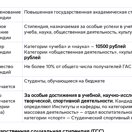
енование
Повышенная государственная академическая с
ендии
ное
Стипендия, назначаемая за особые успехи в уче
ание
учеба, наука, общественная деятельность, культ
ендии
ер
Категории «учеба» и «наука» –
10500 рублей
ендии
Категории «общественная деятельность», «куль
рублей
чество
Не более 10% от общего числа получателей ГАС
ендий
Студенты, обучающиеся на бюджете
ачается
о
За особые достижения в учебной, научно-иссл
ачается
творческой, спортивной деятельности.
Кандид
ерии
определяют Институты и кафедры, по категория
а)
массовая деятельность» – отдел воспитательно
категории «спорт» – Студенческий спортивный 
арственная социальная стипендия (ГСС)