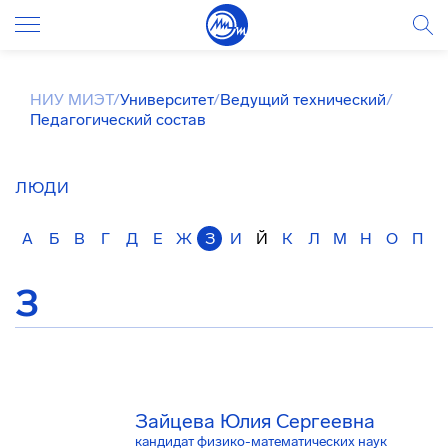
НИУ МИЭТ
/
Университет
/
Ведущий технический
/
Педагогический состав
ЛЮДИ
А
Б
В
Г
Д
Е
Ж
З
И
Й
К
Л
М
Н
О
П
З
Зайцева Юлия Сергеевна
кандидат физико-математических наук