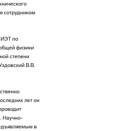
ехнического
ся сотрудником
 МИЭТ по
ы общей физики
еной степени
Уздовский В.В.
тственно
оследних лет он
 проводит
. Научно-
редъявляемым в