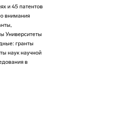
ях и 45 патентов
го внимания
анты,
ты Университеты
одные: гранты
ты наук научной
едования в