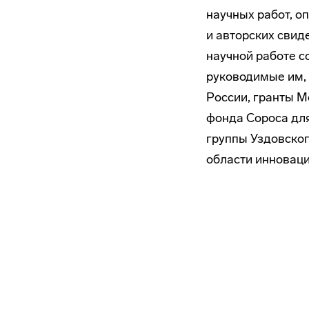
научных работ, о
и авторских свид
научной работе с
руководимые им, 
России, гранты М
фонда Сороса для
группы Уздовског
области инновац