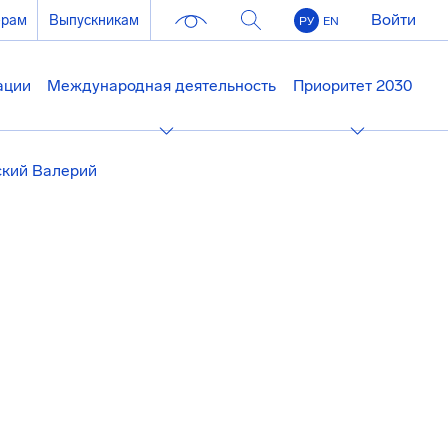
Войти
ерам
Выпускникам
РУ
EN
ации
Международная деятельность
Приоритет 2030
ский Валерий