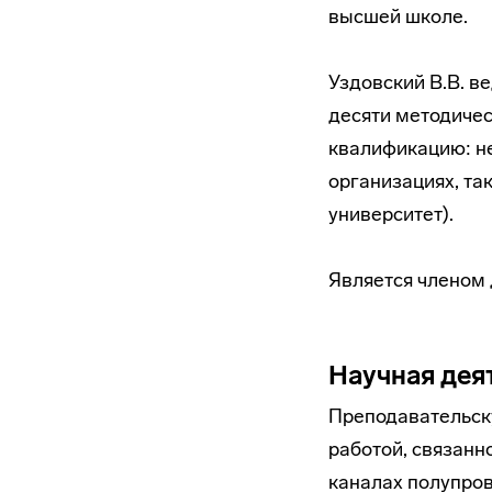
высшей школе.
Уздовский В.В. в
десяти методиче
квалификацию: не
организациях, та
университет).
Является членом 
Научная дея
Преподавательску
работой, связанн
каналах полупров