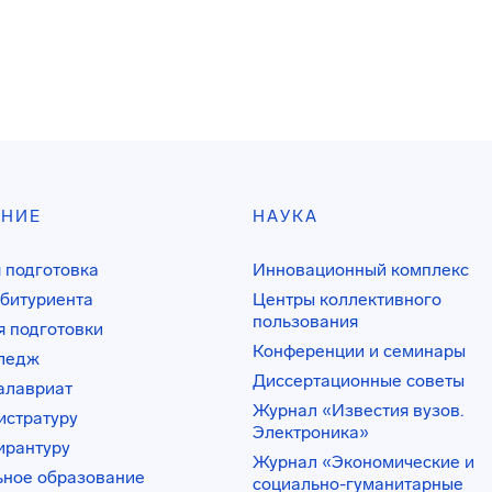
АНИЕ
НАУКА
 подготовка
Инновационный комплекс
битуриента
Центры коллективного
пользования
 подготовки
Конференции и семинары
лледж
Диссертационные советы
алавриат
Журнал «Известия вузов.
истратуру
Электроника»
ирантуру
Журнал «Экономические и
ьное образование
социально-гуманитарные