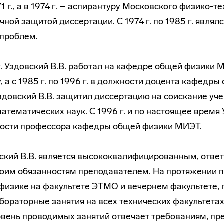
1 г., а в 1974 г. – аспирантуру Московского физико-т
чной защитой диссертации. С 1974 г. по 1985 г. являл
проблем.
5 г. Уздовский В.В. работал на кафедре общей физики
, а с 1985 г. по 1996 г. в должности доцента кафедр
Уздовский В.В. защитил диссертацию на соискание уч
атематических наук. С 1996 г. и по настоящее время 
ности профессора кафедры общей физики МИЭТ.
ский В.В. является высококвалифицированным, отве
оим обязанностям преподавателем. На протяжении п
 физике на факультете ЭТМО и вечернем факультете,
бораторные занятия на всех технических факультетах
овень проводимых занятий отвечает требованиям, п