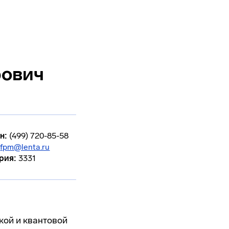
рович
н:
(499) 720-85-58
fpm@lenta.ru
рия:
3331
кой и квантовой