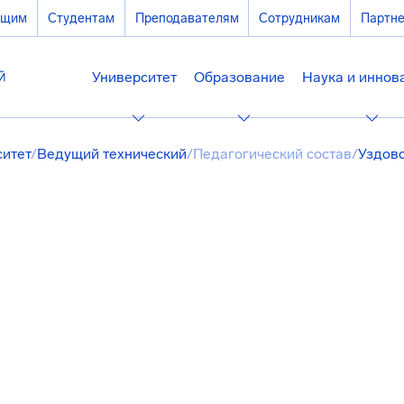
ющим
Студентам
Преподавателям
Сотрудникам
Партн
Университет
Образование
Наука и иннов
ситет
/
Ведущий технический
/
Педагогический состав
/
Уздов