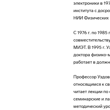
электроники в 197
института с досро
НИИ Физических 
С 1976 г. по 198
совместительству
МИЭТ. В 1995 г. 
доктора физико-м
работает в долж
Профессор Уздов
относящимся к св
читает лекции по
семинарские и ла
методический ур