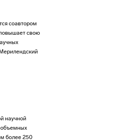
ется соавтором
 повышает свою
научных
 (Мерилендский
ой научной
в объемных
ом более 250