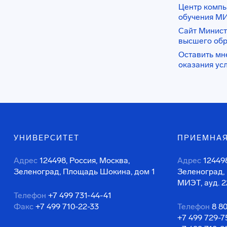
Центр комп
обучения М
Сайт Минист
высшего об
Оставить мн
оказания ус
УНИВЕРСИТЕТ
ПРИЕМНАЯ
Адрес
124498, Россия, Москва,
Адрес
124498
Зеленоград, Площадь Шокина, дом 1
Зеленоград,
МИЭТ, ауд. 2
Телефон
+7 499 731-44-41
Факс
+7 499 710-22-33
Телефон
8 8
+7 499 729-7