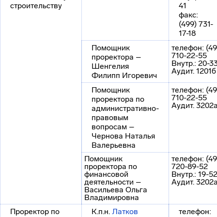
строительству
41
факс:
(499) 731-
17-18
Помощник
телефон: (49
710-22-55
проректора –
Внутр.: 20-3
Шенгелия
Аудит. 1201б
Филипп Игоревич
Помощник
телефон: (49
710-22-55
проректора по
Аудит. 3202
административно-
правовым
вопросам –
Чернова Наталья
Валерьевна
Помощник
телефон: (49
проректора по
720-89-52
финансовой
Внутр.: 19-5
деятельности –
Аудит. 3202
Васильева Ольга
Владимировна
Проректор по
К.п.н.
Латков
телефон: