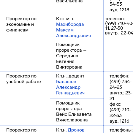
Васильевна
34-53
ауд. 1218
Проректор по
К.ф.-м.н.
телефон:
(499) 710-40
экономике и
Махиборода
11, 27-30
финансам
Максим
внутр.: 22-0
Александрович
Помощник
проректора –
Середина
Евгения
Викторовна
Проректор по
К.т.н., доцент
телефон:
учебной работе
Балашов
(499) 734-
Александр
24-23
Геннадьевич
внутр.: 23-
21
Помощник
факс:
проректора –
(499) 710-
Вейс Елизавета
22-33
Вячеславовна
ауд. 1216
Проректор по
К.т.н.
Дронов
телефоны: