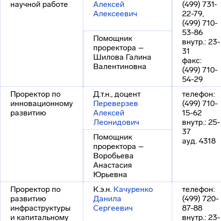
научной работе
Алексей
(499) 731-
Алексеевич
22-79,
(499) 710-
53-86
Помощник
внутр.: 23-
проректора –
31
Шилова Галина
факс:
Валентиновна
(499) 710-
54-29
Проректор по
Д.т.н., доцент
телефон:
инновационному
Переверзев
(499) 710-
развитию
Алексей
15-62
Леонидович
внутр.: 25-
37
Помощник
ауд. 4318
проректора –
Воробьева
Анастасия
Юрьевна
Проректор по
К.э.н.
Качуренко
телефон:
развитию
Данила
(499) 720-
инфраструктуры
Сергеевич
87-88
и капитальному
внутр.: 23-