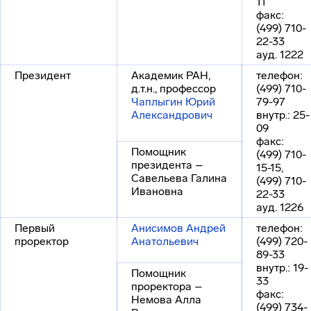
11
факс:
(499) 710-
22-33
ауд. 1222
Президент
Академик РАН,
телефон:
д.т.н., профессор
(499) 710-
Чаплыгин Юрий
79-97
Александрович
внутр.: 25-
09
факс:
Помощник
(499) 710-
президента –
15-15,
Савельева Галина
(499) 710-
Ивановна
22-33
ауд. 1226
Первый
Анисимов Андрей
телефон:
проректор
Анатольевич
(499) 720-
89-33
внутр.: 19-
Помощник
33
проректора –
факс:
Немова Алла
(499) 734-