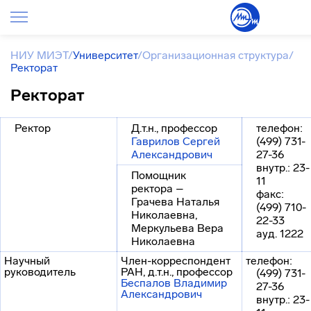
НИУ МИЭТ
/
Университет
/
Организационная структура
/
Ректорат
Ректорат
Ректор
Д.т.н., профессор
телефон:
Гаврилов Сергей
(499) 731-
Александрович
27-36
внутр.: 23-
Помощник
11
ректора –
факс:
Грачева Наталья
(499) 710-
Николаевна,
22-33
Меркульева Вера
ауд. 1222
Николаевна
Научный
Член-корреспондент
телефон:
руководитель
РАН, д.т.н., профессор
(499) 731-
Беспалов Владимир
27-36
Александрович
внутр.: 23-