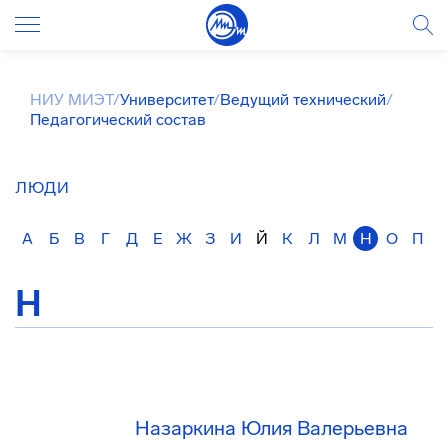
НИУ МИЭТ
/
Университет
/
Ведущий технический
/
Педагогический состав
ЛЮДИ
А
Б
В
Г
Д
Е
Ж
З
И
Й
К
Л
М
Н
О
П
Н
Назаркина Юлия Валерьевна