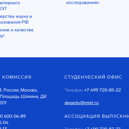
исследования»
ьютерного
ИЭТ
ерства науки и
разования РФ
ение о качестве
луг
 КОМИССИЯ
СТУДЕНЧЕСКИЙ ОФИС
, Россия, Москва,
Телефон
+7 499 720-85-22
 Площадь Шокина, ДК
201
depedu@miet.ru
00 600-56-89
АССОЦИАЦИЯ ВЫПУСКН
5-04
2-13