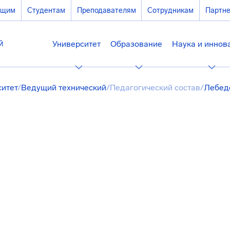
ющим
Студентам
Преподавателям
Сотрудникам
Партн
Университет
Образование
Наука и иннов
ситет
/
Ведущий технический
/
Педагогический состав
/
Лебед