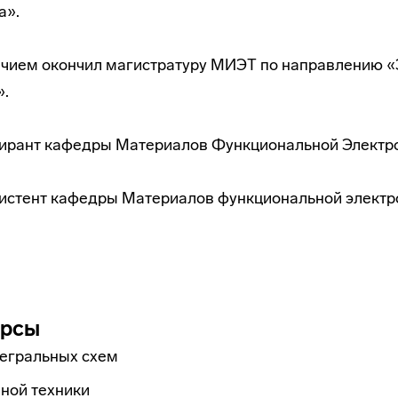
а».
личием окончил магистратуру МИЭТ по направлению «
».
спирант кафедры Материалов Функциональной Электр
систент кафедры Материалов функциональной электр
урсы
тегральных схем
ной техники