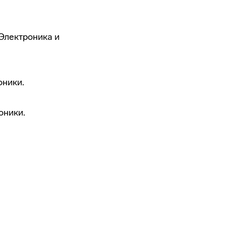
Электроника и
оники.
оники.