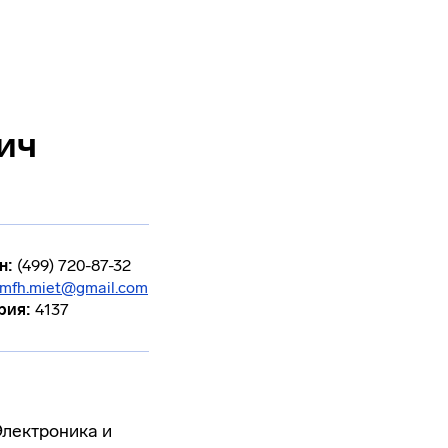
ич
н:
(499) 720-87-32
mfh.miet@gmail.com
рия:
4137
Электроника и