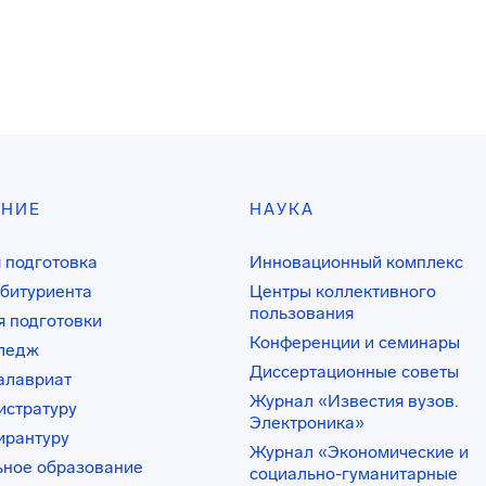
АНИЕ
НАУКА
 подготовка
Инновационный комплекс
битуриента
Центры коллективного
пользования
 подготовки
Конференции и семинары
лледж
Диссертационные советы
алавриат
Журнал «Известия вузов.
истратуру
Электроника»
ирантуру
Журнал «Экономические и
ьное образование
социально-гуманитарные