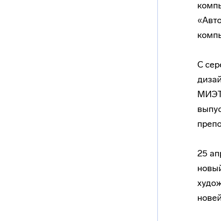
компь
«Авто
компь
С сер
дизай
МИЭТ 
выпус
препо
25 ап
новый
худож
нове