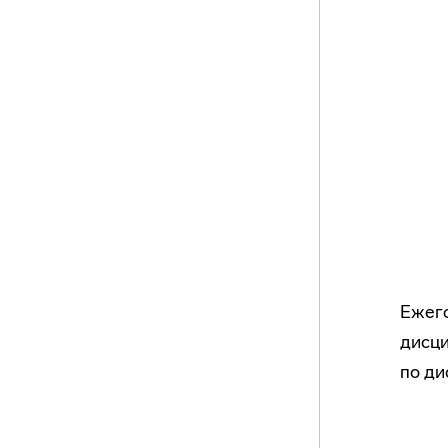
Ежего
дисци
по ди