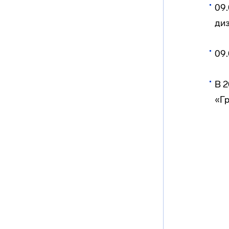
09
ди
09.
В 2
«Г