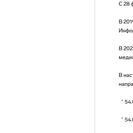
С 28 
В 201
Инфор
В 202
медиа
В нас
напр
54.
54.