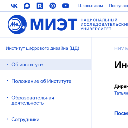
Школьникам
Поступа
Институт цифрового дизайна (ЦД)
НИУ 
Ин
Об институте
Положение об Институте
Дирек
Татья
Образовательная
деятельность
Посм
Сотрудники