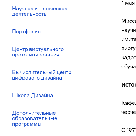
1 мая
Научная и творческая
деятельность
Мисси
научн
Портфолио
имита
вирту
Центр виртуального
прототипирования
кадро
обуча
Вычислительный центр
цифрового дизайна
Исто
Школа Дизайна
Кафед
черче
Дополнительные
образовательные
программы
С 197