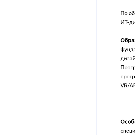
По об
ИТ-ди
Обра
фунда
дизай
Прогр
прогр
VR/AR
Особ
специ