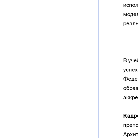
испол
модел
реаль
В уче
успех
Федер
обра
аккр
Кадр
препо
Архит