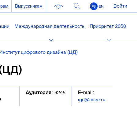
Войти
ерам
Выпускникам
РУ
EN
ации
Международная деятельность
Приоритет 2030
Институт цифрового дизайна (ЦД)
(ЦД)
Аудитория:
3245
E-mail:
9
igd@miee.ru