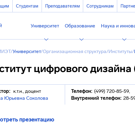
ющим
Студентам
Преподавателям
Сотрудникам
Партн
Университет
Образование
Наука и иннов
МИЭТ
/
Университет
/
Организационная структура
/
Институты
/
ститут цифрового дизайна 
тор:
к.т.н., доцент
Телефон:
(499) 720-85-59
,
на Юрьевна Соколова
Внутренний телефон:
28-5
отреть презентацию