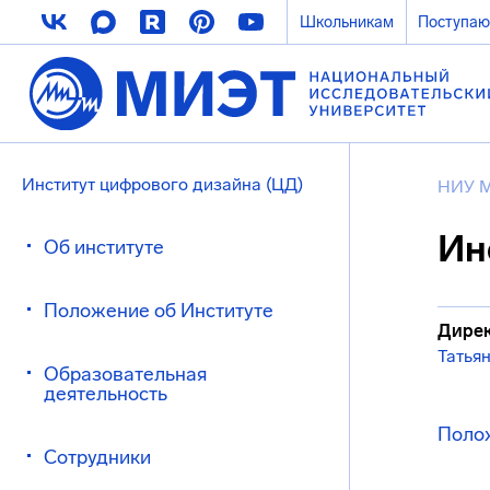
Школьникам
Поступа
Институт цифрового дизайна (ЦД)
НИУ 
Ин
Об институте
Положение об Институте
Дирек
Татья
Образовательная
деятельность
Поло
Сотрудники