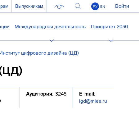
Войти
ерам
Выпускникам
РУ
EN
ации
Международная деятельность
Приоритет 2030
Институт цифрового дизайна (ЦД)
(ЦД)
Аудитория:
3245
E-mail:
9
igd@miee.ru