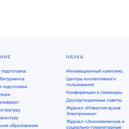
АНИЕ
НАУКА
 подготовка
Инновационный комплекс
битуриента
Центры коллективного
пользования
 подготовки
Конференции и семинары
лледж
Диссертационные советы
алавриат
Журнал «Известия вузов.
истратуру
Электроника»
ирантуру
Журнал «Экономические и
ьное образование
социально-гуманитарные