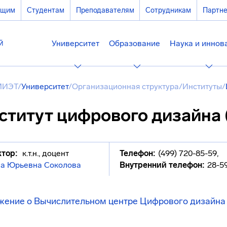
ющим
Студентам
Преподавателям
Сотрудникам
Партн
Университет
Образование
Наука и иннов
МИЭТ
/
Университет
/
Организационная структура
/
Институты
/
ститут цифрового дизайна 
тор:
к.т.н., доцент
Телефон:
(499) 720-85-59
,
на Юрьевна Соколова
Внутренний телефон:
28-5
жение о Вычислительном центре Цифрового дизайна