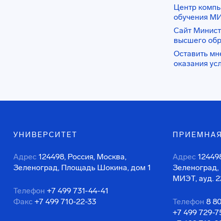
Центр комп
обучения М
Сайт Минист
высшего об
Оставить мн
оказания ус
УНИВЕРСИТЕТ
ПРИЕМНАЯ
Адрес
124498, Россия, Москва,
Адрес
124498
Зеленоград, Площадь Шокина, дом 1
Зеленоград,
МИЭТ, ауд. 2
Телефон
+7 499 731-44-41
Факс
+7 499 710-22-33
Телефон
8 8
+7 499 729-7