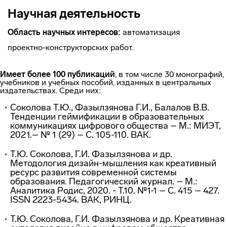
Научная деятельность
Область научных интересов:
автоматизация
проектно-конструкторских работ.
Имеет более 100 публикаций
, в том числе 30 монографий,
учебников и учебных пособий, изданных в центральных
издательствах. Среди них:
Соколова Т.Ю., Фазылзянова Г.И., Балалов В.В.
Тенденции геймификации в образовательных
коммуникациях цифрового общества – М.: МИЭТ,
2021.– № 1 (29) – C. 105-110. ВАК.
Т.Ю. Соколова, Г.И. Фазылзянова и др.
Методология дизайн-мышления как креативный
ресурс развития современной системы
образования. Педагогический журнал. – М.:
Аналитика Родис, 2020. - Т.10. №1-1 – С. 415 – 427.
ISSN 2223-5434. ВАК, РИНЦ.
Т.Ю. Соколова, Г.И. Фазылзянова и др. Креативная