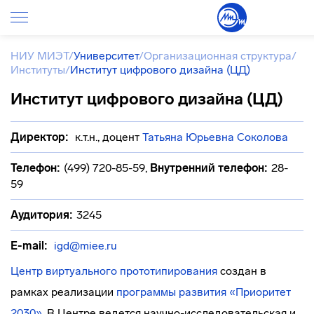
НИУ МИЭТ
/
Университет
/
Организационная структура
/
Институты
/
Институт цифрового дизайна (ЦД)
Институт цифрового дизайна (ЦД)
Директор:
к.т.н., доцент
Татьяна Юрьевна Соколова
Телефон:
(499) 720-85-59
,
Внутренний телефон:
28-
59
Аудитория:
3245
E-mail:
igd@miee.ru
Центр виртуального прототипирования
создан в
рамках реализации
программы развития «Приоритет
2030»
. В Центре ведется научно-исследовательская и