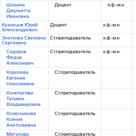
Шокина
Доцент
к.ф.-м.н.
Джульетта
Ивановна
Кузнецов Юрий
Доцент
к.ф.-м.н.
Александрович
Знаткова Светлана
Ст.преподаватель
к.ф.-м.н
Сергеевна
Сидоров
Ст.преподаватель
к.ф.-м.н.
Федор
Алексеевич
Королева
Ст.преподаватель
Евгения
Николаевна
Кочетыгова
Ст.преподаватель
Татьяна
Владимировна
Колесникова
Ст.преподаватель
Ксения
Анатольевна
Мигунова
Ст.преподаватель