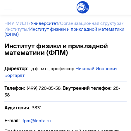
НИУ МИЭТ
/
Университет
/
Организационная структура
/
Институты
/
Институт физики и прикладной математики
(ФПМ)
Институт физики и прикладной
математики (ФПМ)
Директор:
д.ф.-м.н., профессор
Николай Иванович
Боргардт
Телефон:
(499) 720-85-58
,
Внутренний телефон:
28-
58
Аудитория:
3331
E-mail:
fpm@lenta.ru