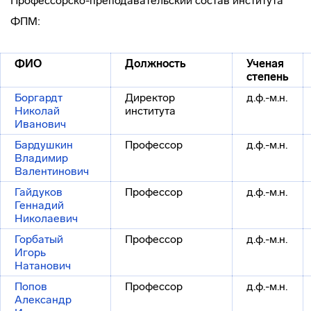
Профессорско-преподавательский состав института
ФПМ:
ФИО
Должность
Ученая
степень
Боргардт
Директор
д.ф.-м.н.
Николай
института
Иванович
Бардушкин
Профессор
д.ф.-м.н.
Владимир
Валентинович
Гайдуков
Профессор
д.ф.-м.н.
Геннадий
Николаевич
Горбатый
Профессор
д.ф.-м.н.
Игорь
Натанович
Попов
Профессор
д.ф.-м.н.
Александр