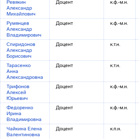
Ревякин
Доцент
к.ф.-м.н.
Александр
Михайлович
Румянцев
Доцент
к.ф.-м.н.
Александр
Владимирович
Спиридонов
Доцент
к.т.н.
Александр
Борисович
Тарасенко
Доцент
к.т.н.
Анна
Александровна
Трифонов
Доцент
к.ф.-м.н.
Алексей
Юрьевич
Федоренко
Доцент
к.ф.-м.н.
Ирина
Владимировна
Чайкина Елена
Доцент
к.п.н.
Валентиновна