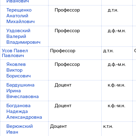
Иванович
Терещенко
Профессор
д.т.н.
Анатолий
Михайлович
Уздовский
Профессор
д.ф.-м.н.
Валерий
Владимирович
Усов Павел
Профессор
д.т.н.
Павлович
Яковлев
Профессор
д.ф.-м.н.
Виктор
Борисович
Бардушкина
Доцент
к.ф.-м.н.
Ирина
Вячеславовна
Богданова
Доцент
к.ф.-м.н.
Надежда
Александровна
Верюжский
Доцент
к.т.н.
Иван