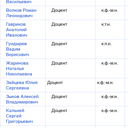
Васильевич
Волков Роман
Доцент
к.ф.-м.н.
Леонидович
Гавриков
Доцент
к.т.н.
Анатолий
Иванович
Гундырев
Доцент
к.п.н.
Вадим
Борисович
Жаринова
Доцент
к.ф.-м.н.
Наталья
Николаевна
Зайцева Юлия
Доцент
к.ф.-м.н.
Сергеевна
Зыков Алексей
Доцент
к.ф.-м.н.
Владимирович
Кальней
Доцент
к.ф.-м.н.
Сергей
Григорьевич