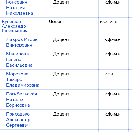
Консевич
Доцент
к.ф.-м.н.
Наталия
Николаевна
Кулешов
Доцент
к.ф.-м.н.
Александр
Евгеньевич
Лавров Игорь
Доцент
к.ф.-м.н.
Викторович
Манилова
Доцент
к.ф.-м.н.
Галина
Васильевна
Морозова
Доцент
к.т.н.
Тамара
Владимировна
Погибельская
Доцент
к.ф.-м.н.
Наталья
Борисовна
Приходько
Доцент
к.ф.-м.н.
Александр
Сергеевич