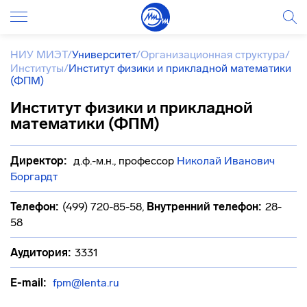
НИУ МИЭТ
/
Университет
/
Организационная структура
/
Институты
/
Институт физики и прикладной математики
(ФПМ)
Институт физики и прикладной
математики (ФПМ)
Директор:
д.ф.-м.н., профессор
Николай Иванович
Боргардт
Телефон:
(499) 720-85-58
,
Внутренний телефон:
28-
58
Аудитория:
3331
E-mail:
fpm@lenta.ru