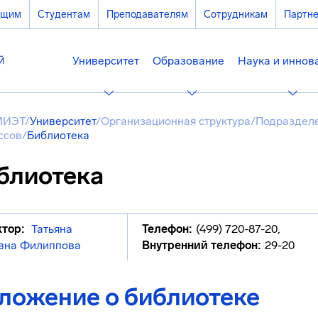
ющим
Студентам
Преподавателям
Сотрудникам
Партн
Университет
Образование
Наука и иннов
МИЭТ
/
Университет
/
Организационная структура
/
Подразделе
ссов
/
Библиотека
блиотека
тор:
Татьяна
Телефон:
(499) 720-87-20
,
вна Филиппова
Внутренний телефон:
29-20
ложение о библиотеке