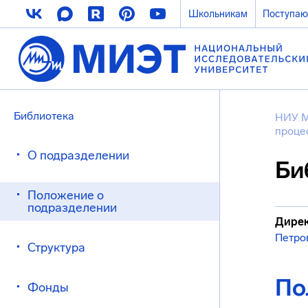
Школьникам
Поступа
Библиотека
НИУ 
проце
О подразделении
Би
Положение о
подразделении
Дирек
Петро
Структура
По
Фонды