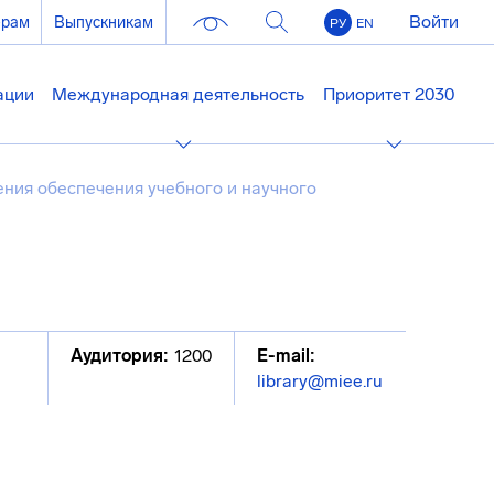
Войти
ерам
Выпускникам
РУ
EN
ации
Международная деятельность
Приоритет 2030
ния обеспечения учебного и научного
Аудитория:
1200
E-mail:
library@miee.ru