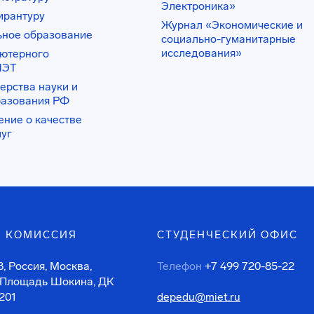
Электроника»
ирантуру
Журнал «Экономические и
ьное образование
социально-гуманитарные
исследования»
ьютерного
ИЭТ
ерства науки и
разования РФ
ение о качестве
луг
 КОМИССИЯ
СТУДЕНЧЕСКИЙ ОФИС
, Россия, Москва,
Телефон
+7 499 720-85-22
 Площадь Шокина, ДК
201
depedu@miet.ru