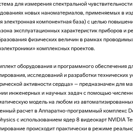
стема для измерения спектральной чувствительности
дованиях новых наноматериалов, применяемых в изд
я электронная компонентная база) с целью повышен
зона эксплуатационных характеристик приборов и р
разования физических величин в рамках проводим
электроники» комплексных проектов.
мплект оборудования и программного обеспечения 
ирования, исследований и разработки технических у
рической активности сердца» – предназначен для м
ии инженерных и научных задач с помощью численны
атическую модель на любом из автоматизированных 
енный расчет в Аппаратно-программный комплекс D
physics с использованием ядер 8 видеокарт NVIDIA Tes
ирование происходит практически в режиме реально