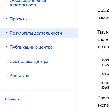
Образовательная
деятельность
В 202
намеч
Проекты
Так, 
Результаты деятельности
систе
техно
Публикации о центре
соз
Символика Центра
пре
отс
Контакты
ос
ры
Проек
Проекты
экспе