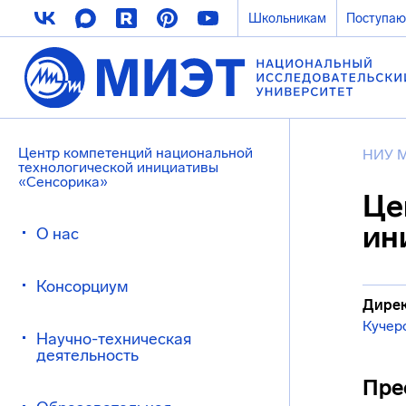
Школьникам
Поступа
Центр компетенций национальной
НИУ 
технологической инициативы
«Сенсорика»
Це
ин
О нас
Консорциум
Дирек
Кучер
Научно-техническая
деятельность
Пре