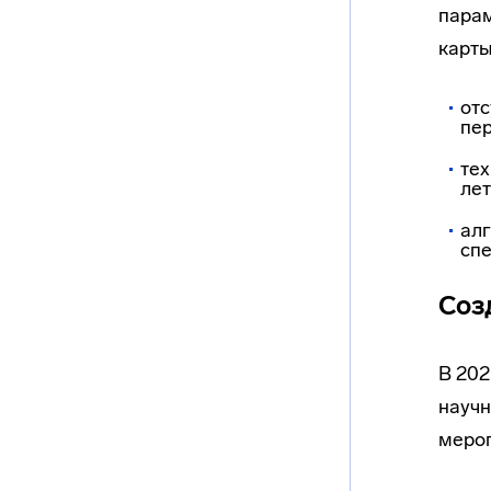
парам
карты
отс
пе
тех
лет
ал
сп
Соз
В 202
научн
мероп