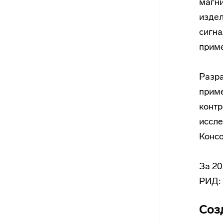
магни
издел
сигна
приме
Разра
приме
конт
иссле
Конс
За 20
РИД:
Соз