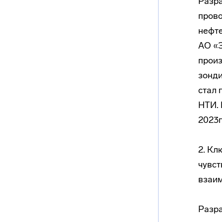
Разра
прово
нефте
АО «
прои
зонди
стал 
НТИ. 
2023г
2. Кл
чувст
взаим
Разра