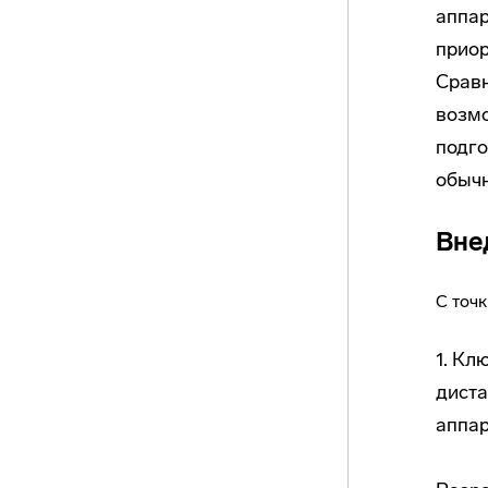
аппар
приор
Сравн
возмо
подго
обычн
Вне
С точ
1. Кл
диста
аппар