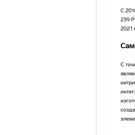
С 201
239 Р
2021 
Сам
С точ
являе
нитри
интег
изгот
созда
элеме