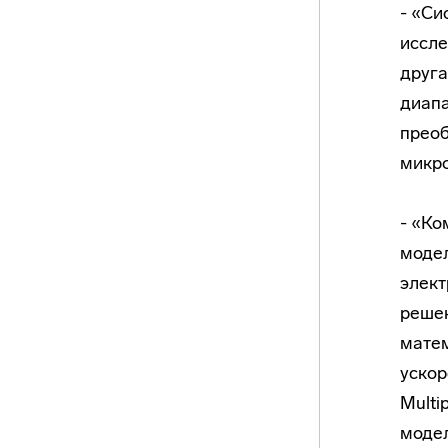
- «Си
иссле
друга
диапа
преоб
микро
- «Ко
модел
элект
решен
матем
ускор
Multi
модел