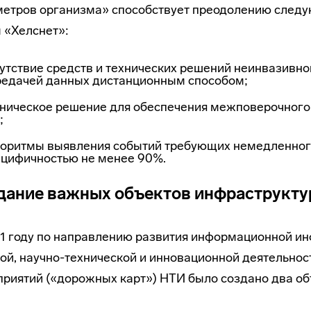
етров организма» способствует преодолению следу
 «Хелснет»:
утствие средств и технических решений неинвазивно
редачей данных дистанционным способом;
ническое решение для обеспечения межповерочного 
;
горитмы выявления событий требующих немедленного
ецифичностью не менее 90%.
дание важных объектов инфраструкт
1 году по направлению развития информационной ин
ой, научно-технической и инновационной деятельнос
риятий («дорожных карт») НТИ было создано два об