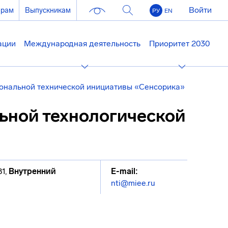
Войти
ерам
Выпускникам
РУ
EN
ации
Международная деятельность
Приоритет 2030
ональной технической инициативы «Сенсорика»
ьной технологической
81
,
Внутренний
E-mail:
nti@miee.ru