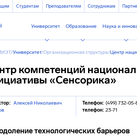
ющим
Студентам
Преподавателям
Сотрудникам
Партн
Университет
Образование
Наука и иннов
МИЭТ
/
Университет
/
Организационная структура
/
Центр наци
нтр компетенций национал
ициативы «Сенсорика»
тор:
Алексей Николаевич
Телефон:
(499) 732-05-
ов
телефон:
23-71
одоление технологических барьеров