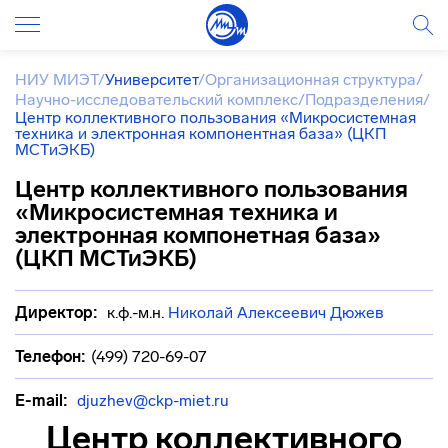
НИУ МИЭТ
/
Университет
/
Организационная структура
/
Научно-исследовательский комплекс
/
Подразделения
/
Центр коллективного пользования «Микросистемная
техника и электронная компонентная база» (ЦКП
МСТиЭКБ)
Центр коллективного пользования
«Микросистемная техника и
электронная компонетная база»
(ЦКП МСТиЭКБ)
Директор:
к.ф.-м.н.
Николай Алексеевич Дюжев
Телефон:
(499) 720-69-07
E-mail:
djuzhev@ckp-miet.ru
Центр коллективного