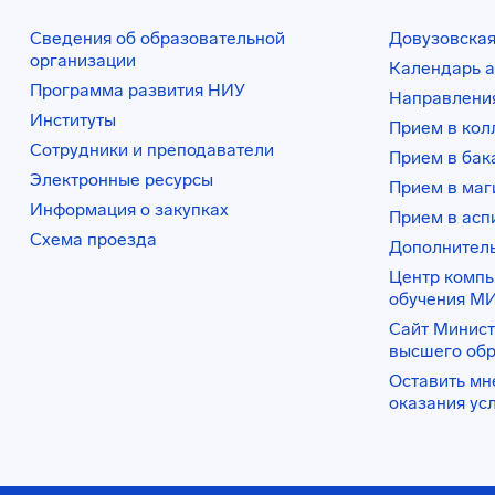
Сведения об образовательной
Довузовская
организации
Календарь а
Программа развития НИУ
Направления
Институты
Прием в ко
Сотрудники и преподаватели
Прием в бак
Электронные ресурсы
Прием в маг
Информация о закупках
Прием в асп
Схема проезда
Дополнител
Центр комп
обучения М
Сайт Минист
высшего об
Оставить мн
оказания ус