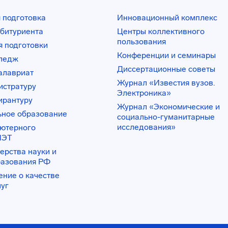
 подготовка
Инновационный комплекс
битуриента
Центры коллективного
пользования
 подготовки
Конференции и семинары
лледж
Диссертационные советы
алавриат
Журнал «Известия вузов.
истратуру
Электроника»
ирантуру
Журнал «Экономические и
ьное образование
социально-гуманитарные
исследования»
ьютерного
ИЭТ
ерства науки и
разования РФ
ение о качестве
луг