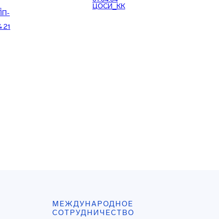
.
ЦОСИ_КК
7. РПД АоК 01.04.04
ПП-
8.
РПД_ММФИЗ_01.04.04
4 21
9. РПД_ФП_01.04.04
10. РПД Корпоративная
культура для всех
направлений магистратуры
11. РПД_АсАнализ
01.04.04
12. РПД МЛиЛинг
01.04.04
13. РПД РОМО 01.04.04
ЦМ
15. РПД ПАНТИС
01.04.04 КОРР 3
16. РПД ИИ 01.04.04_К
17. РПД_ПВЦОС 010404
ЦОСИ
18. РПД ЦФ 01.04.04
19. РПД_ЦОИ 01.04.04
ЦОСИ
20. РПД_КЗ 01.04.04
ЦОСИ
21.
РПД_Программирование
графических
ускорителей_01.04.04_ЦОСИ
МЕЖДУНАРОДНОЕ
22. РПД_Разработка
СОТРУДНИЧЕСТВО
многопоточных приложений в
среде IPS_01.04.04_ЦОСИ