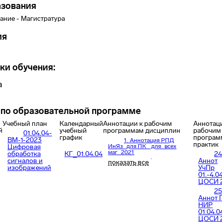
азования
ание - Магистратура
ия
ки обучения:
а
по образовательной программе
Учебный план
Календарный
Аннотации к рабочим
Аннотац
й
учебный
программам дисциплин
рабочим
01.04.04-
график
програм
ВМ-1-2023
1. Аннотация РПД
практик
Цифровая
ИнЯз_для ПК_ для_всех
маг_2021
обработка
КГ_01.04.04
24
сигналов и
Аннот
2. Аннот ФункАн
показать все
изображений
01.04.04 21
УчПр
01.-4.0
3. Аннот СРМС 01.04.04
ЦОСИ 
21
25
4. Аннот ТАФиПр
01.04.04 21
Аннот 
НИР
5. Аннот 3D 01.04.04 21
01.04.0
6. Аннотация
ЦОСИ 
РПД_Проектный