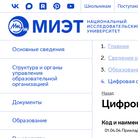
Школьникам
Поступа
Главная
Основные сведения
Сведения о
Структура и органы
Образован
управления
образовательной
Цифровая о
организацией
Назад
Цифров
Документы
Образование
Код и наимен
01.04.04 Прикла