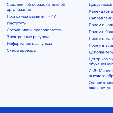
Сведения об образовательной
Довузовская
организации
Календарь а
Программа развития НИУ
Направления
Институты
Прием в ко
Сотрудники и преподаватели
Прием в бак
Электронные ресурсы
Прием в маг
Информация о закупках
Прием в асп
Схема проезда
Дополнител
Центр комп
обучения М
Сайт Минист
высшего об
Оставить мн
оказания ус