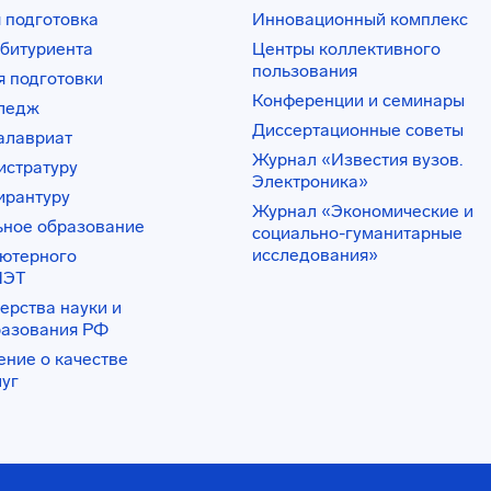
РПД_ПрПС
 подготовка
Инновационный комплекс
IPS_01.04.04_ЦОСИ
23. Аннот ПрПММ
битуриента
Центры коллективного
01.04.04 ЦОСИ 21
пользования
 подготовки
24. Аннот УчПр 01.-4.04
ЦОСИ 21
Конференции и семинары
лледж
28. Аннотация
РПД_Основы права
Диссертационные советы
алавриат
интеллектуальной
собственности_все
Журнал «Известия вузов.
направления,профили
истратуру
магистр.
Электроника»
ирантуру
29. ОФЯ аннотация 2020
Журнал «Экономические и
Красильщикова маг_прик_мат
ьное образование
социально-гуманитарные
исследования»
ьютерного
ИЭТ
ерства науки и
разования РФ
ение о качестве
луг