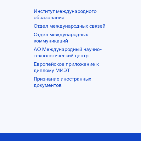
23. РПД ППММ 01.04.04
ЦОСИ_К
Институт международного
28. РПД_ Основы права
образования
интеллектуальной
собственности_все
Отдел международных связей
направления,направленности
,магитр.
Отдел международных
29. +РПД_Основы
ФЯ_01.04.04_Прикладная
коммуникаций
математика
АО Международный научно-
технологический центр
Европейское приложение к
диплому МИЭТ
Признание иностранных
документов