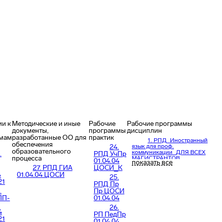
ии к
Методические и иные
Рабочие
Рабочие программы
документы,
программы
дисциплин
мам
разработанные ОО для
практик
1. РПД_Иностранный
обеспечения
24.
язык для проф.
образовательного
коммуникации_ДЛЯ ВСЕХ
.
РПД УчПр
процесса
МАГИСТРАНТОВ
01.04.04
показать все
27. РПД ГИА
ЦОСИ_К
2. РПД ФА 01.04.04_К
4
01.04.04 ЦОСИ
3. РПД СРМС 01.04.04
25.
21
ЦМ
РПД Пр
.
Пр ЦОСИ
4. РПД_ТАФиПр
01.04.04
ПП-
01.04.04
5. РПД 3D 01.04.04
26.
4
РП ПедПр
6. РПД_Проектный
21
01.04.04
менеджмент_01.04.04_ЦОСиИ