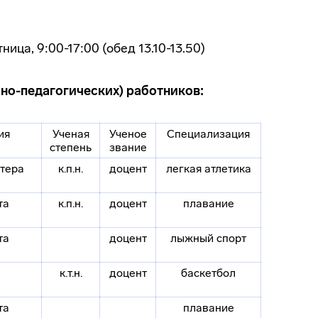
ница, 9:00-17:00 (обед 13.10-13.50)
чно-педагогических) работников:
ия
Ученая
Ученое
Специализация
степень
звание
стера
к.п.н.
доцент
легкая атлетика
та
к.п.н.
доцент
плавание
та
доцент
лыжный спорт
к.т.н.
доцент
баскетбол
та
плавание