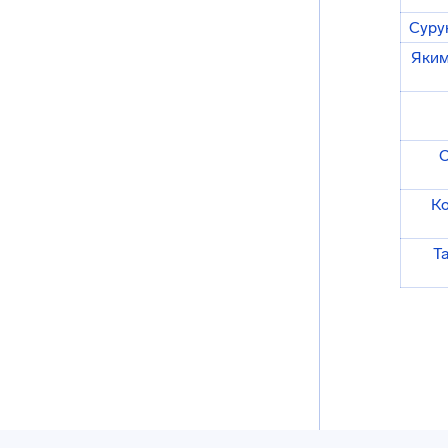
Суру
Яким
О
К
Т