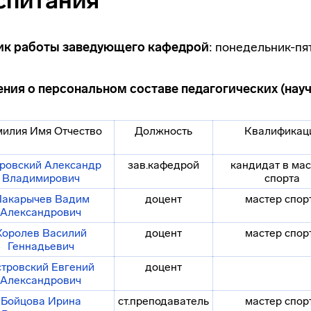
спитания
ик работы заведующего кафедрой
: понедельник-пят
ния о персональном составе педагогических (нау
илия Имя Отчество
Должность
Квалификац
ровский Александр
зав.кафедрой
кандидат в ма
Владимирович
спорта
акарычев Вадим
доцент
мастер спор
Александрович
Королев Василий
доцент
мастер спор
Геннадьевич
тровский Евгений
доцент
Александрович
Бойцова Ирина
ст.преподаватель
мастер спор