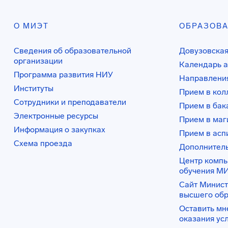
О МИЭТ
ОБРАЗОВ
Сведения об образовательной
Довузовская
организации
Календарь а
Программа развития НИУ
Направления
Институты
Прием в ко
Сотрудники и преподаватели
Прием в бак
Электронные ресурсы
Прием в маг
Информация о закупках
Прием в асп
Схема проезда
Дополнител
Центр комп
обучения М
Сайт Минист
высшего об
Оставить мн
оказания ус