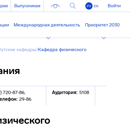
Войти
ерам
Выпускникам
РУ
EN
ации
Международная деятельность
Приоритет 2030
тутские кафедры
/
Кафедра физического
ания
) 720-87-86
,
Аудитория:
5108
елефон:
29-86
изического