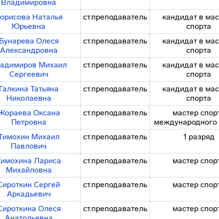
Владимировна
орисова Наталья
ст.преподаватель
кандидат в ма
Юрьевна
спорта
Бунарева Олеся
ст.преподаватель
кандидат в ма
Александровна
спорта
адимиров Михаил
ст.преподаватель
кандидат в ма
Сергеевич
спорта
Галкина Татьяна
ст.преподаватель
кандидат в ма
Николаевна
спорта
Жораева Оксана
ст.преподаватель
мастер спор
Петровна
международного 
Тимохин Михаил
ст.преподаватель
1 разряд
Павлович
Тимохина Лариса
ст.преподаватель
мастер спор
Михайловна
Сироткин Сергей
ст.преподаватель
мастер спор
Аркадьевич
Сироткина Олеся
ст.преподаватель
мастер спор
Анатольевна