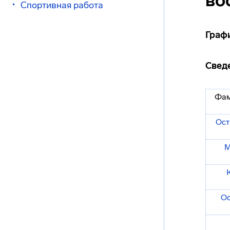
во
Спортивная работа
Граф
Сведе
Фам
Ост
М
Ос