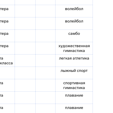
стера
волейбол
стера
волейбол
стера
самбо
стера
художественная
гимнастика
та
легкая атлетика
класса
лыжный спорт
та
спортивная
гимнастика
та
плавание
та
плавание