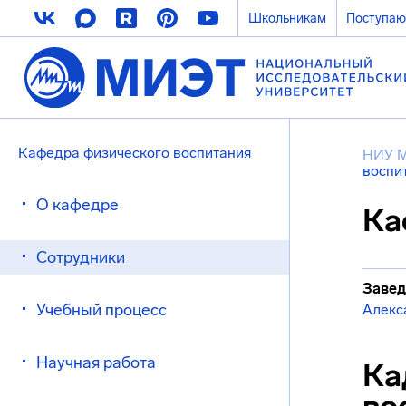
Школьникам
Поступа
Кафедра физического воспитания
НИУ 
воспи
О кафедре
Ка
Сотрудники
Завед
Учебный процесс
Алекс
Научная работа
Ка