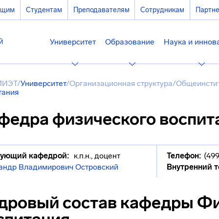
ющим
Студентам
Преподавателям
Сотрудникам
Партн
Университет
Образование
Наука и иннов
МИЭТ
/
Университет
/
Организационная структура
/
Общеинсти
тания
федра физического воспит
ующий кафедрой:
к.п.н., доцент
Телефон:
(499
андр Владимирович Островский
Внутренний т
дровый состав кафедры Ф