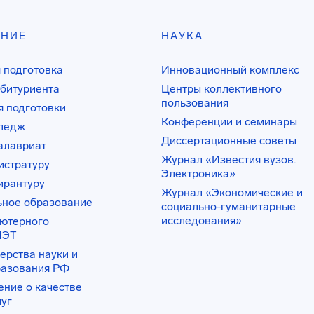
АНИЕ
НАУКА
 подготовка
Инновационный комплекс
битуриента
Центры коллективного
пользования
 подготовки
Конференции и семинары
лледж
Диссертационные советы
алавриат
Журнал «Известия вузов.
истратуру
Электроника»
ирантуру
Журнал «Экономические и
ьное образование
социально-гуманитарные
исследования»
ьютерного
ИЭТ
ерства науки и
разования РФ
ение о качестве
луг