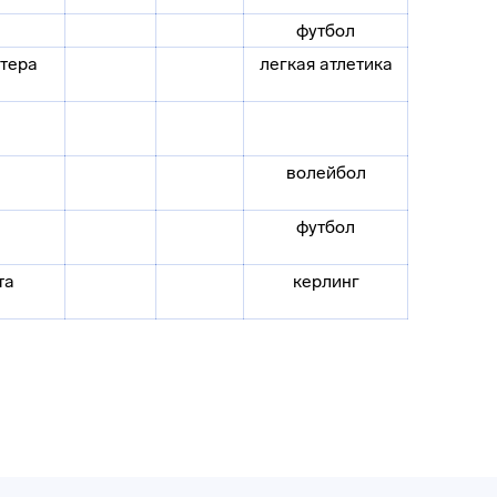
футбол
стера
легкая атлетика
волейбол
футбол
та
керлинг