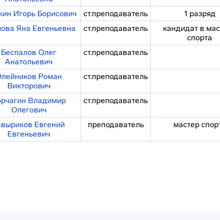
кин Игорь Борисович
ст.преподаватель
1 разряд
ова Яна Евгеньевна
ст.преподаватель
кандидат в ма
спорта
Беспалов Олег
ст.преподаватель
Анатольевич
лейников Роман
ст.преподаватель
Викторович
орчагин Владимир
ст.преподаватель
Олегович
авыриков Евгений
преподаватель
мастер спор
Евгеньевич