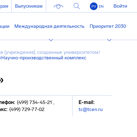
Войти
ерам
Выпускникам
РУ
EN
ации
Международная деятельность
Приоритет 2030
я (учреждения), созданные университетом
/
«Научно-производственный комплекс
»
лефон:
(499) 734-45-21
,
E-mail:
кс:
(499) 729-77-02
tc@tcen.ru