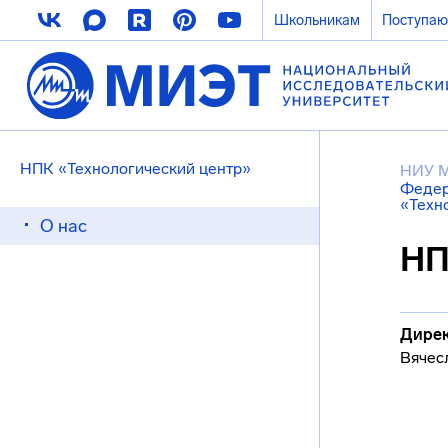
Школьникам
Поступа
НПК «Технологический центр»
НИУ 
Федер
«Техн
О нас
НП
Дирек
Вячес