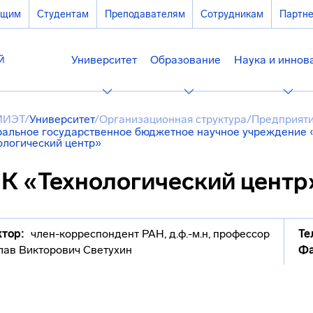
ющим
Студентам
Преподавателям
Сотрудникам
Партн
Университет
Образование
Наука и иннов
МИЭТ
/
Университет
/
Организационная структура
/
Предприяти
альное государственное бюджетное научное учреждение 
ологический центр»
К «Технологический центр
тор:
член-корреспондент РАН, д.ф.-м.н, профессор
Те
лав Викторович Светухин
Фа