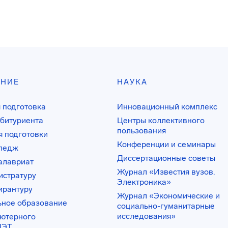
АНИЕ
НАУКА
 подготовка
Инновационный комплекс
битуриента
Центры коллективного
пользования
 подготовки
Конференции и семинары
лледж
Диссертационные советы
алавриат
Журнал «Известия вузов.
истратуру
Электроника»
ирантуру
Журнал «Экономические и
ьное образование
социально-гуманитарные
исследования»
ьютерного
ИЭТ