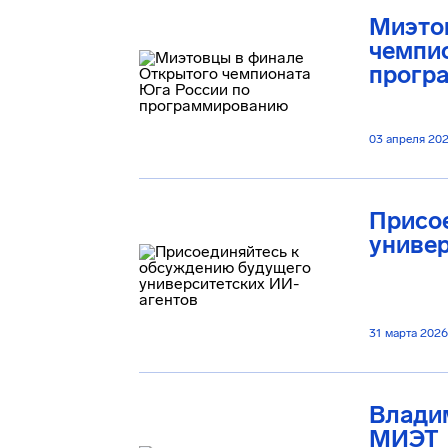
Миэто
чемпио
прогр
03 апреля 20
Присо
универ
31 марта 2026
Влади
МИЭТ