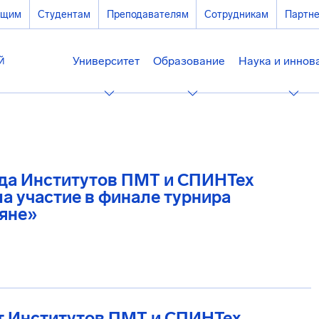
ющим
Студентам
Преподавателям
Сотрудникам
Партн
Университет
Образование
Наука и иннов
да Институтов ПМТ и СПИНТех
а участие в финале турнира
яне»
т Институтов ПМТ и СПИНТех