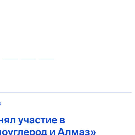
О
ял участие в
оуглерод и Алмаз»