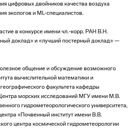
ния цифровых двойников качества воздуха
ния экологов и ML-специалистов.
стие в конкурсе имени чл.-корр. РАН В.Н.
тный доклад» и «лучший постерный доклад» —
полезное общение и обсуждение возможного
титута вычислительной математики и
 географического факультета кафедры
Центра морских исследований МГУ имени М.В.
венного гидрометеорологического университета,
ентра «Почвенный институт имени В.В.
ского центра космической гидрометеорологии