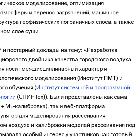
огическое моделирование, оптимизация
 атмосферы и перенос загрязнений, машинное
труктура геофизических пограничных слоёв, а также
ном слое суши.
 и постерный доклады на тему: «Разработка
цифрового двойника качества городского воздуха
рая носит междисциплинарный характер и
кологического моделирования (Институт ПМТ) и
го обучения (
Институт системной и программной
ологий
(СПИНТех)). Были представлены как сама
+ ML-калибровка), так и веб-платформа
лятор для моделирования рассеивания
ом воздухе и калибровки моделей рассеивания под
вызвала особый интерес у участников как готовый