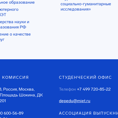
ьное образование
социально-гуманитарные
исследования»
ьютерного
ИЭТ
ерства науки и
разования РФ
ение о качестве
луг
 КОМИССИЯ
СТУДЕНЧЕСКИЙ ОФИС
, Россия, Москва,
Телефон
+7 499 720-85-22
 Площадь Шокина, ДК
201
depedu@miet.ru
00 600-56-89
АССОЦИАЦИЯ ВЫПУСКН