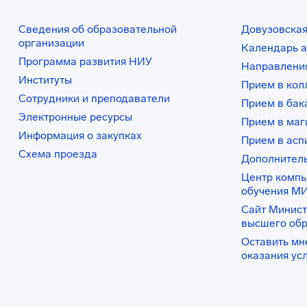
Сведения об образовательной
Довузовская
организации
Календарь а
Программа развития НИУ
Направления
Институты
Прием в ко
Сотрудники и преподаватели
Прием в бак
Электронные ресурсы
Прием в маг
Информация о закупках
Прием в асп
Схема проезда
Дополнител
Центр комп
обучения М
Сайт Минист
высшего об
Оставить мн
оказания ус