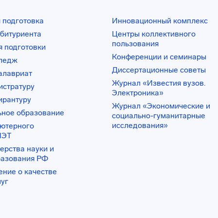
 подготовка
Инновационный комплекс
битуриента
Центры коллективного
пользования
 подготовки
Конференции и семинары
лледж
Диссертационные советы
алавриат
Журнал «Известия вузов.
истратуру
Электроника»
ирантуру
Журнал «Экономические и
ьное образование
социально-гуманитарные
исследования»
ьютерного
ИЭТ
ерства науки и
разования РФ
ение о качестве
луг