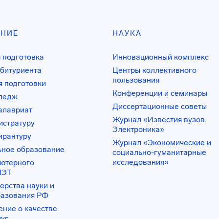
АНИЕ
НАУКА
 подготовка
Инновационный комплекс
битуриента
Центры коллективного
пользования
 подготовки
Конференции и семинары
лледж
Диссертационные советы
алавриат
Журнал «Известия вузов.
истратуру
Электроника»
ирантуру
Журнал «Экономические и
ьное образование
социально-гуманитарные
исследования»
ьютерного
ИЭТ
ерства науки и
разования РФ
ение о качестве
луг