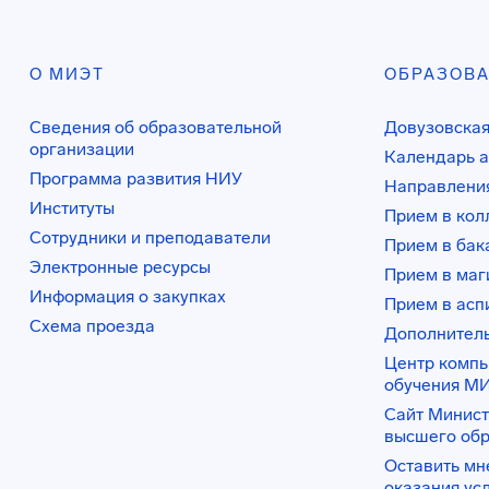
О МИЭТ
ОБРАЗОВ
Сведения об образовательной
Довузовская
организации
Календарь а
Программа развития НИУ
Направления
Институты
Прием в ко
Сотрудники и преподаватели
Прием в бак
Электронные ресурсы
Прием в маг
Информация о закупках
Прием в асп
Схема проезда
Дополнител
Центр комп
обучения М
Сайт Минист
высшего об
Оставить мн
оказания ус