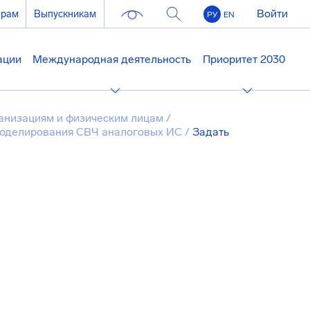
Войти
ерам
Выпускникам
РУ
EN
ации
Международная деятельность
Приоритет 2030
анизациям и физическим лицам
/
моделирования СВЧ аналоговых ИС
/
Задать