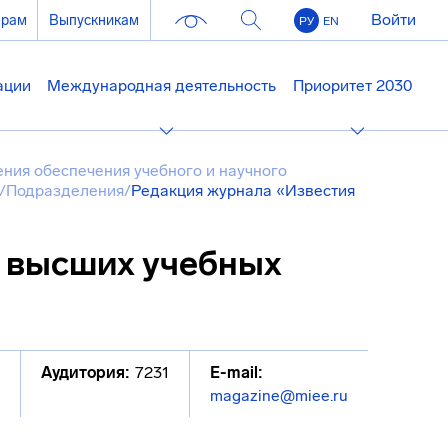
Войти
ерам
Выпускникам
РУ
EN
ации
Международная деятельность
Приоритет 2030
ния обеспечения учебного и научного
/
Подразделения
/
Редакция журнала «Известия
 высших учебных
Аудитория:
7231
E-mail:
magazine@miee.ru