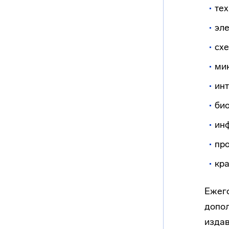
те
эл
сх
мик
ин
би
ин
пр
кр
Ежего
допо
издав