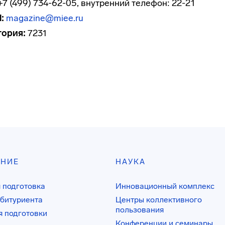
7 (499) 734-62-05, внутренний телефон: 22-21
:
magazine@miee.ru
тория:
7231
АНИЕ
НАУКА
 подготовка
Инновационный комплекс
битуриента
Центры коллективного
пользования
 подготовки
Конференции и семинары