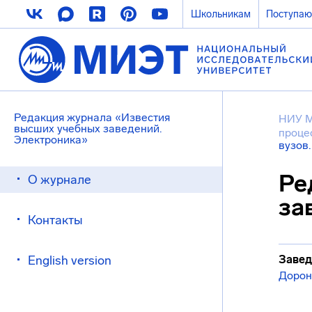
Школьникам
Поступа
Редакция журнала «Известия
НИУ 
высших учебных заведений.
проце
Электроника»
вузов
Ре
О журнале
за
Контакты
English version
Завед
Дорон