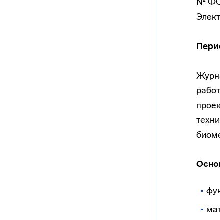
№ ФС 
Элект
Пери
Журна
работ
проек
техни
биоме
Осно
фу
ма