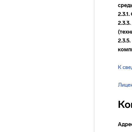
среды
2.3.1
2.3.
(техн
2.3.
комп
К све
Лицен
Ко
Адре