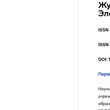
Жу
Эл
ISSN 
ISSN 
DOI: 
Пере
Научн
учреж
образ