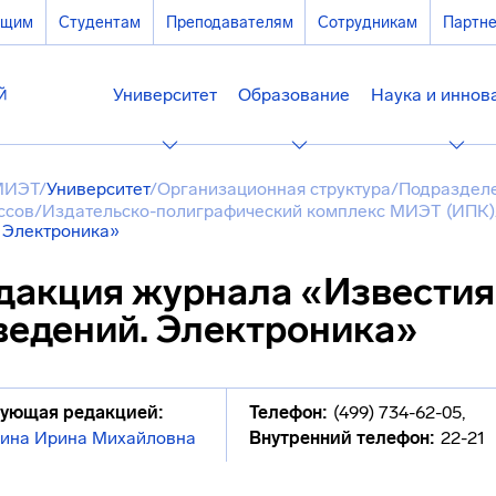
ющим
Студентам
Преподавателям
Сотрудникам
Партн
Университет
Образование
Наука и иннов
МИЭТ
/
Университет
/
Организационная структура
/
Подразделе
ссов
/
Издательско-полиграфический комплекс МИЭТ (ИПК)
. Электроника»
дакция журнала «Известия
ведений. Электроника»
ующая редакцией:
Телефон:
(499) 734-62-05
,
ина Ирина Михайловна
Внутренний телефон:
22-21