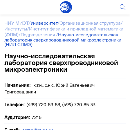
НИУ МИЭТ
/
Университет
/
Организационная структура
/
Институты
/
Институт физики и прикладной математики
(ФПМ)
/
Подразделения
/
Научно-исследовательская
лаборатория сверхпроводниковой микроэлектроники
(НИЛ СПМЭ)
Научно-исследовательская
лаборатория сверхпроводниковой
микроэлектроники
Начальник:
к.т.н., с.н.с. Юрий Евгеньевич
Григорашвили
Телефон:
(499) 720-89-88, (499) 720-85-33
Аудитория:
7215