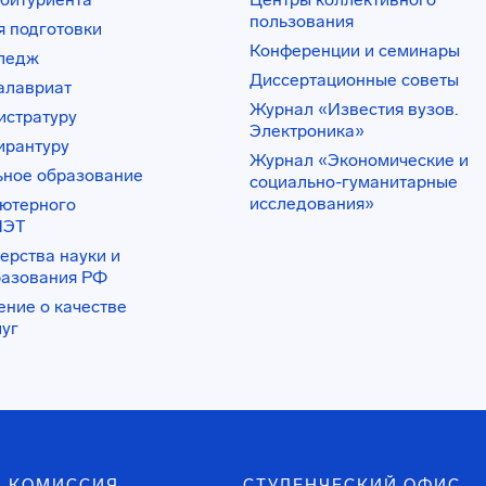
пользования
 подготовки
Конференции и семинары
лледж
Диссертационные советы
алавриат
Журнал «Известия вузов.
истратуру
Электроника»
ирантуру
Журнал «Экономические и
ьное образование
социально-гуманитарные
исследования»
ьютерного
ИЭТ
ерства науки и
разования РФ
ение о качестве
луг
 КОМИССИЯ
СТУДЕНЧЕСКИЙ ОФИС