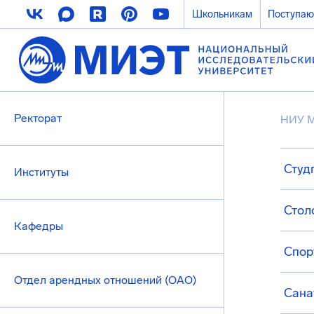
Школьникам
Поступа
Ректорат
НИУ 
Студ
Институты
Стол
Кафедры
Спор
Отдел арендных отношений (ОАО)
Сана