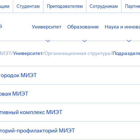
ющим
Студентам
Преподавателям
Сотрудникам
Партн
Университет
Образование
Наука и иннов
МИЭТ
/
Университет
/
Организационная структура
/
Подразделе
городок МИЭТ
овая МИЭТ
тивный комплекс МИЭТ
торий-профилакторий МИЭТ