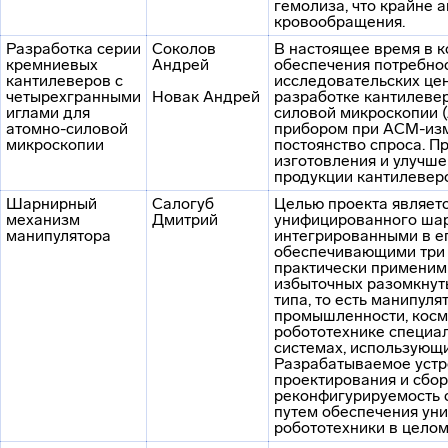
гемолиза, что крайне 
кровообращения.
Разработка серии
Соколов
В настоящее время в 
кремниевых
Андрей
обеспечения потребнос
кантилеверов с
исследовательских цен
четырехгранными
Новак Андрей
разработке кантилеве
иглами для
силовой микроскопии 
атомно-силовой
прибором при АСМ-изм
микроскопии
постоянство спроса. П
изготовления и улучше
продукции кантилевер
Шарнирный
Салогуб
Целью проекта являет
механизм
Дмитрий
унифицированного шар
манипулятора
интегрированными в ег
обеспечивающими три 
практически применим
избыточных разомкнут
типа, то есть манипул
промышленности, косм
робототехнике специал
системах, использующ
Разрабатываемое устр
проектирования и сбор
реконфигурируемость 
путем обеспечения уни
робототехники в целом