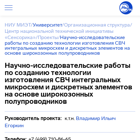
НИУ МИЭТ
/
Университет
/
Организационная структура
/
Центр национальной технической инициативы
«Сенсорика»
/
Проекты
/
Научно-исследовательские
работы по созданию технологии изготовления СВЧ
интегральных микросхем и дискретных элементов на
основе широкозонных полупроводников
Научно-исследовательские работы
по созданию технологии
изготовления СВЧ интегральных
микросхем и дискретных элементов
на основе широкозонных
полупроводников
Руководитель проекта:
к.т.н.
Владимир Ильич
Егоркин
Телефон:
+7 (499) 710-86-65