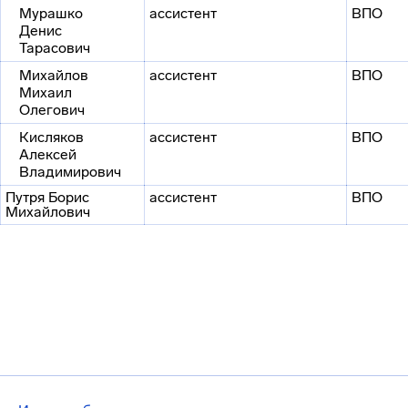
Мурашко
ассистент
ВПО
Денис
Тарасович
Михайлов
ассистент
ВПО
Михаил
Олегович
Кисляков
ассистент
ВПО
Алексей
Владимирович
Путря Борис
ассистент
ВПО
Михайлович