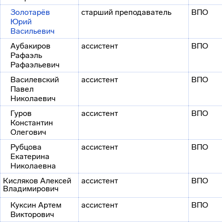
Золотарёв
старший преподаватель
ВПО
Юрий
Васильевич
Аубакиров
ассистент
ВПО
Рафаэль
Рафаэльевич
Василевский
ассистент
ВПО
Павел
Николаевич
Гуров
ассистент
ВПО
Константин
Олегович
Рубцова
ассистент
ВПО
Екатерина
Николаевна
Кисляков Алексей
ассистент
ВПО
Владимирович
Куксин Артем
ассистент
ВПО
Викторович