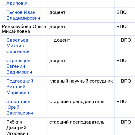
Адипович
Пьянов Иван
доцент
ВПО
Владимирович
Редкозубова Ольга
доцент
ВПО
Михайловна
Савельев
доцент
ВПО
Михаил
Сергеевич
Стрельцов
доцент
ВПО
Евгений
Вадимович
Подгаецкий
главный научный сотрудник
ВПО
Виталий
Маркович
Золотарёв
старший преподаватель
ВПО
Юрий
Васильевич
Рябкин
старший преподаватель
ВПО
Дмитрий
Игоревич