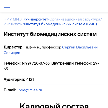
НИУ МИЭТ
/
Университет
/
Организационная структура
/
Институты
/
Институт биомедицинских систем (БМС)
Институт биомедицинских систем
Директор:
д.ф.-м.н., профессор
Сергей Васильевич
Селищев
Телефон:
(499) 720-87-63
,
Внутренний телефон:
29-
63
Аудитория:
4121
E-mail:
bms@miee.ru
Кадровый состав