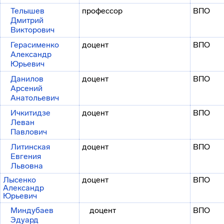
Телышев
профессор
ВПО
Дмитрий
Викторович
Герасименко
доцент
ВПО
Александр
Юрьевич
Данилов
доцент
ВПО
Арсений
Анатольевич
Ичкитидзе
доцент
ВПО
Леван
Павлович
Литинская
доцент
ВПО
Евгения
Львовна
Лысенко
доцент
ВПО
Александр
Юрьевич
Миндубаев
доцент
ВПО
Эдуард