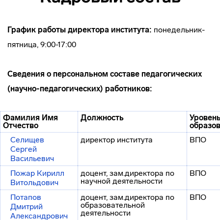
График работы директора института
:
понедельник-
пятница, 9:00-17:00
Сведения о персональном составе педагогических
(научно-педагогических) работников:
Фамилия Имя
Должность
Уровен
Отчество
образо
Селищев
директор института
ВПО
Сергей
Васильевич
Пожар Кирилл
доцент, зам.директора по
ВПО
научной деятельности
Витольдович
Потапов
доцент, зам.директора по
ВПО
образовательной
Дмитрий
деятельности
Александрович