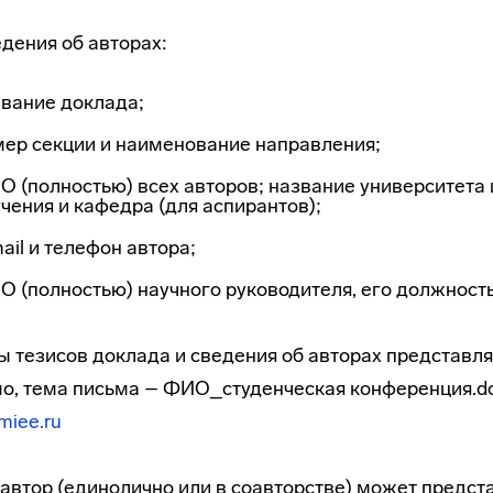
дения об авторах:
звание доклада;
мер секции и наименование направления;
 (полностью) всех авторов; название университета и 
чения и кафедра (для аспирантов);
ail и телефон автора;
 (полностью) научного руководителя, его должность,
ы тезисов доклада и сведения об авторах представ
о, тема письма – ФИО_студенческая конференция.doc
iee.ru
автор (единолично или в соавторстве) может предста