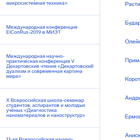
микросистемная техника»
Расти
Буда
Международная конференция
EIConRus-2019 в МИЭТ
Олейн
Международная научно-
Прима
практическая конференция V
Декартовские чтения «Декартовский
дуализм и современная картина
мира»
Корот
Андри
X Всероссийская школа-семинар
студентов, аспирантов и молодых
учёных «Диагностика
наноматериалов и наноструктур»
Ермош
Аниск
11-ая Всероссийская научно-