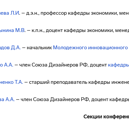
ева Л.И
. – д.э.н., профессор кафедры экономики, м
ынина М.В
. – к.п.н., доцент кафедры экономики, ме
дов Д.А.
– начальник
Молодежного инновационного 
 А.А.
– член Союза Дизайнеров РФ, доцент
кафедры
енко Т.А.
– старший преподаватель кафедры инжене
а А.А.
– член Союза Дизайнеров РФ, доцент кафедр
Секции конферен