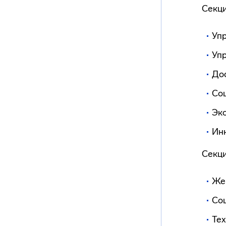
Секци
Уп
Уп
До
Соц
Эко
Ин
Секци
Же
Со
Те