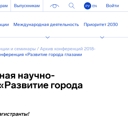
Войти
ерам
Выпускникам
РУ
EN
ации
Международная деятельность
Приоритет 2030
нции и семинары
/
Архив конференций 2018-
онференция «Развитие города глазами
ная научно-
«Развитие города
агистранты!