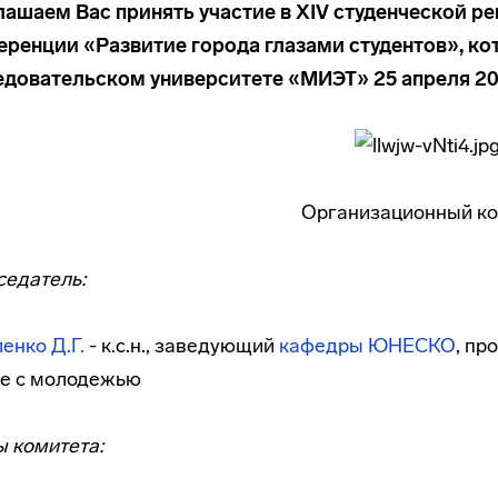
лашаем Вас принять участие в XIV студенческой р
еренции «Развитие города глазами студентов», ко
едовательском университете «МИЭТ» 25 апреля 201
Организационный ко
седатель:
енко Д.Г.
- к.с.н., заведующий
кафедры ЮНЕСКО
, пр
те с молодежью
 комитета: