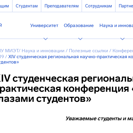
ющим
Студентам
Преподавателям
Сотрудникам
Партн
Университет
Образование
Наука и иннов
У МИЭТ
/
Наука и инновации
/
Полезные ссылки
/
Конфере
19
/
XIV студенческая региональная научно-практическая к
удентов»
IV студенческая региональ
рактическая конференция 
лазами студентов»
Уважаемые студенты и м