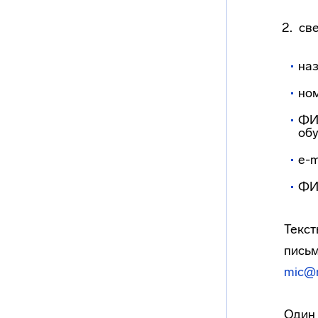
све
на
но
ФИО
обу
e-m
ФИО
Текст
письм
mic@m
Один 