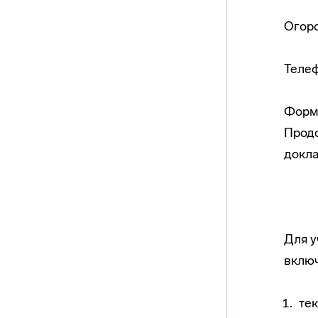
Огоро
Телеф
Форма
Продо
докла
Для у
включ
тек