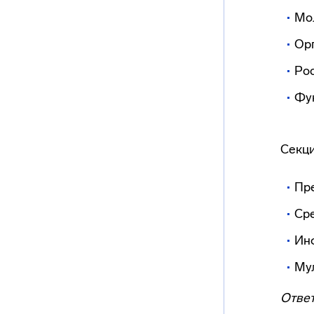
Мо
Ор
Рос
Фу
Секци
Пр
Ср
Ин
Му
Ответ