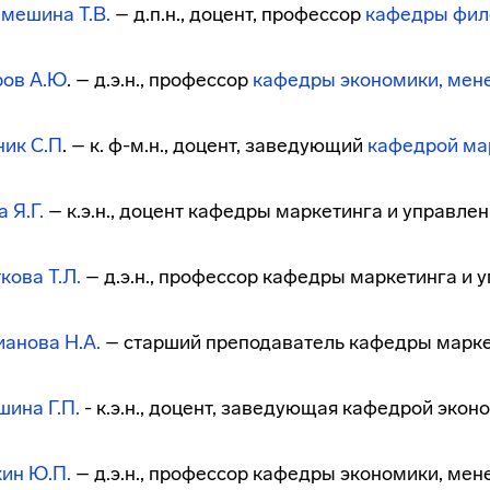
мешина Т.В.
– д.п.н., доцент, профессор
кафедры фило
ров А.Ю
. – д.э.н., профессор
кафедры
экономики, мен
ик С.П
. – к. ф-м.н., доцент, заведующий
кафедрой ма
 Я.Г.
– к.э.н., доцент кафедры маркетинга и управле
кова Т.Л.
– д.э.н., профессор кафедры маркетинга и 
анова Н.А.
– старший преподаватель кафедры марке
ина Г.П.
- к.э.н., доцент, заведующая кафедрой эко
ин Ю.П.
– д.э.н., профессор кафедры экономики, ме