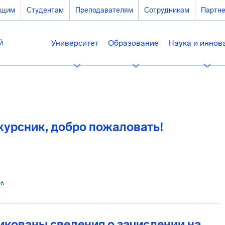
ющим
Студентам
Преподавателям
Сотрудникам
Партн
Университет
Образование
Наука и иннов
урсник, добро пожаловать!
26
кованы сведения о зачислении на