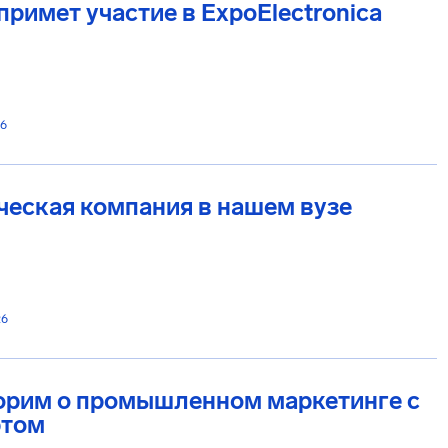
римет участие в ExpoElectronica
26
еская компания в нашем вузе
26
орим о промышленном маркетинге с
ртом