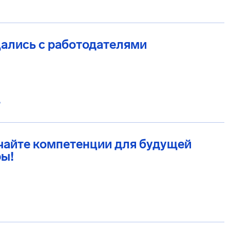
ались с работодателями
6
чайте компетенции для будущей
ры!