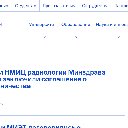
ющим
Студентам
Преподавателям
Сотрудникам
Партн
Университет
Образование
Наука и иннов
и НМИЦ радиологии Минздрава
и заключили соглашение о
дничестве
26
 и МИЭТ договорились о