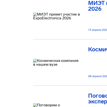
МИЭТ п
2026
13 апреля 20
Космич
08 апреля 20
Погов
экспе