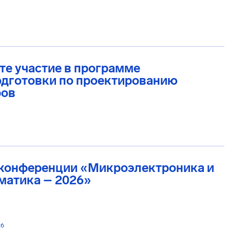
е участие в программе
одготовки по проектированию
ров
 конференции «Микроэлектроника и
матика – 2026»
26