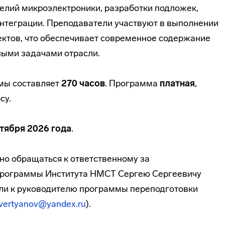
елий микроэлектроники, разработки подложек,
интеграции. Преподаватели участвуют в выполнении
ектов, что обеспечивает современное содержание
ными задачами отрасли.
мы составляет
270 часов
. Программа
платная
,
су.
ктября 2026 года
.
о обращаться к ответственному за
программы Института НМСТ Сергею Сергеевичу
или к руководителю программы переподготовки
.vertyanov@yandex.ru
).