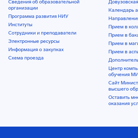
Сведения об образовательной
Довузовская
организации
Календарь а
Программа развития НИУ
Направления
Институты
Прием в ко
Сотрудники и преподаватели
Прием в бак
Электронные ресурсы
Прием в маг
Информация о закупках
Прием в асп
Схема проезда
Дополнител
Центр комп
обучения М
Сайт Минист
высшего об
Оставить мн
оказания ус