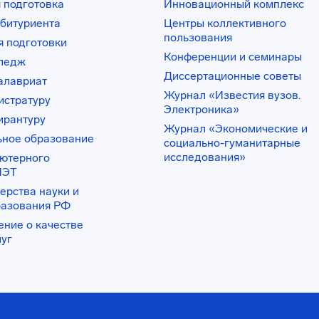
 подготовка
Инновационный комплекс
битуриента
Центры коллективного
пользования
 подготовки
Конференции и семинары
лледж
Диссертационные советы
алавриат
Журнал «Известия вузов.
истратуру
Электроника»
ирантуру
Журнал «Экономические и
ьное образование
социально-гуманитарные
исследования»
ьютерного
ИЭТ
ерства науки и
разования РФ
ение о качестве
луг