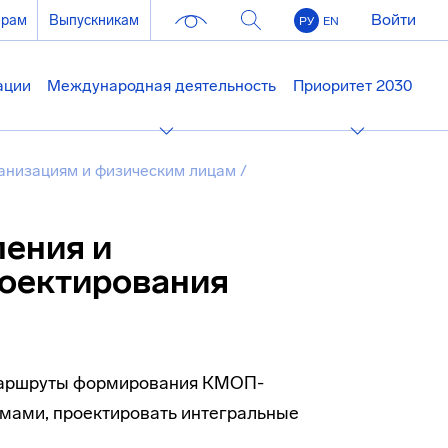
Войти
ерам
Выпускникам
РУ
EN
ации
Международная деятельность
Приоритет 2030
анизациям и физическим лицам
/
ления и
роектирования
 маршруты формирования КМОП-
мами, проектировать интегральные