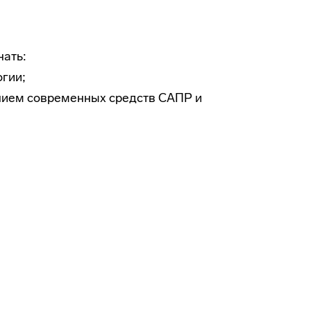
нать:
гии;
нием современных средств САПР и