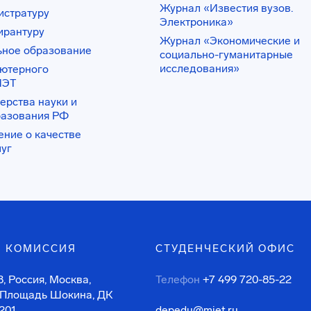
Журнал «Известия вузов.
истратуру
Электроника»
ирантуру
Журнал «Экономические и
ьное образование
социально-гуманитарные
исследования»
ьютерного
ИЭТ
ерства науки и
разования РФ
ение о качестве
луг
 КОМИССИЯ
СТУДЕНЧЕСКИЙ ОФИС
, Россия, Москва,
Телефон
+7 499 720-85-22
 Площадь Шокина, ДК
201
depedu@miet.ru