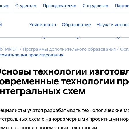
ющим
Студентам
Преподавателям
Сотрудникам
Партн
Университет
Образование
Наука и иннов
ИУ МИЭТ
/
Программы дополнительного образования
/
Орг
томатизация проектирования
сновы технологии изготов
овременные технологии п
нтегральных схем
ециалисты учатся разрабатывать технологические
тегральных схем с наноразмерными проектными нор
емы на основе современных технологий