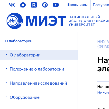
Школьникам
Поступа
О лаборатории
НИУ 
(ФПМ
О лаборатории
На
эл
Положение о лаборатории
Направления исследований
Начал
Никол
Оборудование