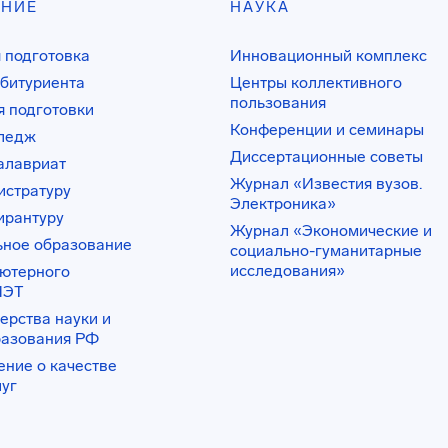
АНИЕ
НАУКА
 подготовка
Инновационный комплекс
битуриента
Центры коллективного
пользования
 подготовки
Конференции и семинары
лледж
Диссертационные советы
алавриат
Журнал «Известия вузов.
истратуру
Электроника»
ирантуру
Журнал «Экономические и
ьное образование
социально-гуманитарные
исследования»
ьютерного
ИЭТ
ерства науки и
разования РФ
ение о качестве
луг