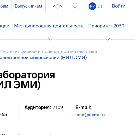
Войти
ерам
Выпускникам
РУ
EN
ации
Международная деятельность
Приоритет 2030
Институт физики и прикладной математики
 электронной микроскопии (НИЛ ЭМИ)
аборатория
НИЛ ЭМИ)
,
Аудитория:
7109
E-mail:
-65
lemi@miee.ru