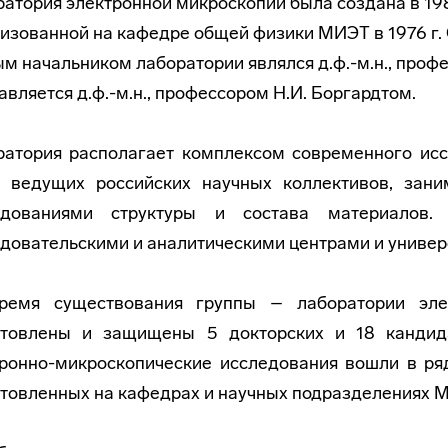
атория электронной микроскопии была создана в 1988
изованной на кафедре общей физики МИЭТ в 1976 г. 
м начальником лаборатории являлся д.ф.-м.н., профе
авляется д.ф.-м.н., профессором Н.И. Боргардтом.
атория располагает комплексом современного исс
о ведущих российских научных коллективов, зан
едованиями структуры и состава материалов
довательскими и аналитическими центрами и универ
ремя существования группы – лаборатории эле
отовлены и защищены 5 докторских и 18 кандид
ронно-микроскопические исследования вошли в ряд
товленных на кафедрах и научных подразделениях 