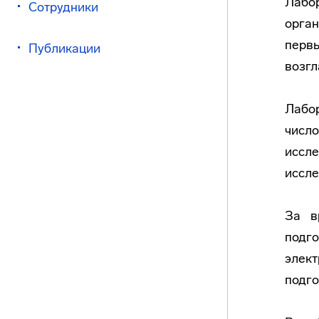
Лабор
Сотрудники
орган
первы
Публикации
возгл
Лабор
числ
иссл
иссле
За в
подг
элект
подго