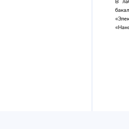
В ла
бака
«Эле
«Нано