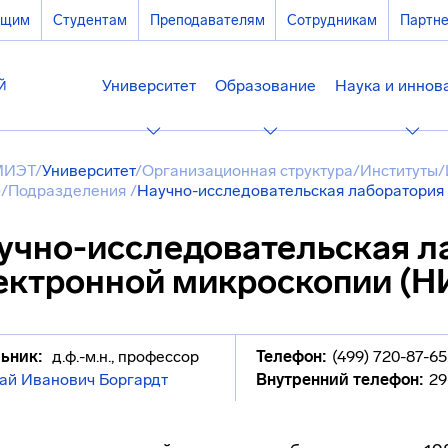
ющим
Студентам
Преподавателям
Сотрудникам
Партн
Университет
Образование
Наука и иннов
МИЭТ
/
Университет
/
Организационная структура
/
Институты
/
)
/
Подразделения
/
Научно-исследовательская лаборатория
учно-исследовательская л
ектронной микроскопии (
ьник:
д.ф.-м.н., профессор
Телефон:
(499) 720-87-65
ай Иванович Боргардт
Внутренний телефон:
29