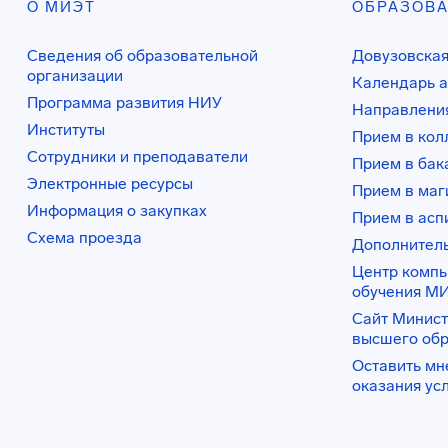
О МИЭТ
ОБРАЗОВ
Сведения об образовательной
Довузовская
организации
Календарь а
Программа развития НИУ
Направления
Институты
Прием в ко
Сотрудники и преподаватели
Прием в бак
Электронные ресурсы
Прием в маг
Информация о закупках
Прием в асп
Схема проезда
Дополнител
Центр комп
обучения М
Сайт Минист
высшего об
Оставить мн
оказания ус