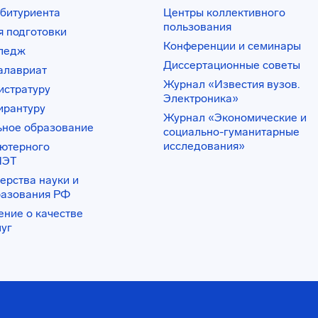
битуриента
Центры коллективного
пользования
 подготовки
Конференции и семинары
лледж
Диссертационные советы
алавриат
Журнал «Известия вузов.
истратуру
Электроника»
ирантуру
Журнал «Экономические и
ьное образование
социально-гуманитарные
исследования»
ьютерного
ИЭТ
ерства науки и
разования РФ
ение о качестве
луг