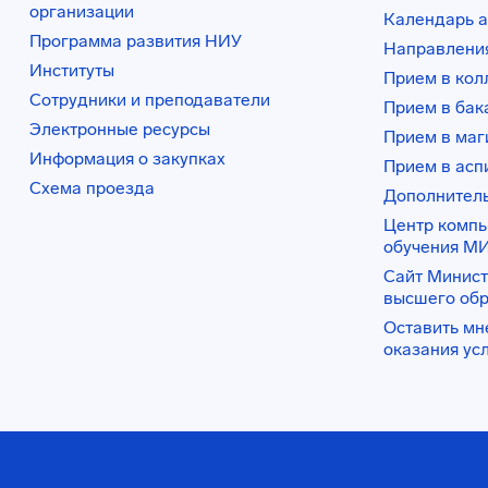
организации
Календарь а
Программа развития НИУ
Направления
Институты
Прием в ко
Сотрудники и преподаватели
Прием в бак
Электронные ресурсы
Прием в маг
Информация о закупках
Прием в асп
Схема проезда
Дополнител
Центр комп
обучения М
Сайт Минист
высшего об
Оставить мн
оказания ус