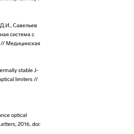
 Д.И., Савельев
рная система с
 // Медицинская
ermally stable J-
tical limiters //
ance optical
etters, 2016, doi: