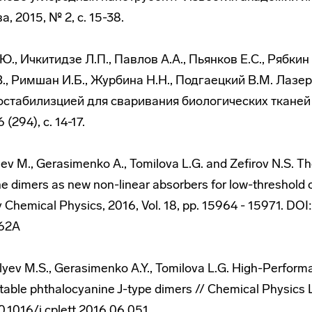
, 2015, № 2, с. 15-38.
Ю., Ичкитидзе Л.П., Павлов А.А., Пьянков Е.С., Рябкин
В., Римшан И.Б., Журбина Н.Н., Подгаецкий В.М. Лазе
стабилизцией для сваривания биологических тканей
(294), с. 14-17.
liev M., Gerasimenko A., Tomilova L.G. and Zefirov N.S. Th
e dimers as new non-linear absorbers for low-threshold op
 Chemical Physics, 2016, Vol. 18, pp. 15964 - 15971. DOI:
62A
velyev M.S., Gerasimenko A.Y., Tomilova L.G. High-Perform
stable phthalocyanine J-type dimers // Chemical Physics L
0.1016/j.cplett.2016.06.051