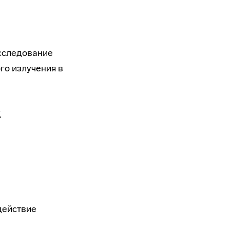
Исследование
го излучения в
.
действие