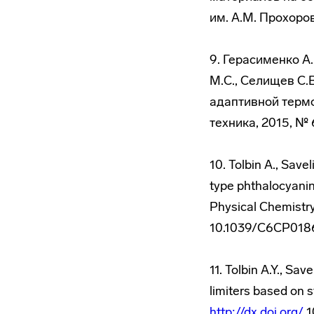
им. А.М. Прохорова
9. Герасименко А.
М.С., Селищев С.
адаптивной термо
техника, 2015, № 6 
10. Tolbin A., Save
type phthalocyanin
Physical Chemistry
10.1039/C6CP018
11. Tolbin A.Y., Sa
limiters based on 
http://dx.doi.org/
1