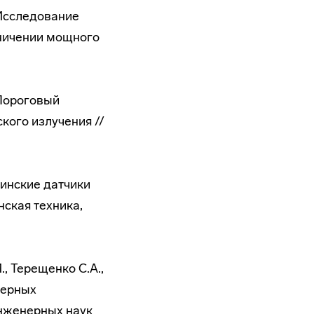
 Исследование
ничении мощного
 Пороговый
кого излучения //
цинские датчики
ская техника,
., Терещенко С.А.,
зерных
инженерных наук