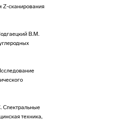
м Z-сканирования
Подгаецкий В.М.
 углеродных
 Исследование
тического
С. Спектральные
цинская техника,