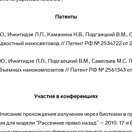
Патенты
Ю., Ичкитидзе Л.П., Каманина Н.В., Подгаецкий В.М., 
костный наносветовод // Патент РФ № 2534722 от 25
.Ю., Ичкитидзе Л.П., Подгаецкий В.М., Савельев М.С.
ъемных нанокомпозитов // Патент РФ № 2561343 от 
Участие в конференциях
 Описание прохождения излучения через биоткани в 
ия для модели “Рассеяние прямо назад” – 2010. 17-я
чно-техническая конференция студентов и аспирант