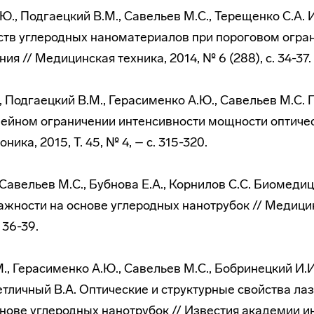
.Ю., Подгаецкий В.М., Савельев М.С., Терещенко С.А.
ств углеродных наноматериалов при пороговом огра
ия // Медицинская техника, 2014, № 6 (288), с. 34-37.
., Подгаецкий В.М., Герасименко А.Ю., Савельев М.С.
ейном ограничении интенсивности мощности оптичес
ика, 2015, Т. 45, № 4, – с. 315-320.
 Савельев М.С., Бубнова Е.А., Корнилов С.С. Биомеди
жности на основе углеродных нанотрубок // Медицин
. 36-39.
., Герасименко А.Ю., Савельев М.С., Бобринецкий И.И
етличный В.А. Оптические и структурные свойства ла
нове углеродных нанотрубок // Известия академии 