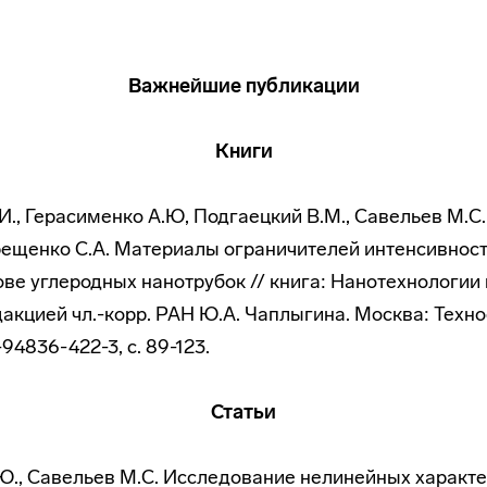
Важнейшие публикации
Книги
И., Герасименко А.Ю, Подгаецкий В.М., Савельев М.С.
рещенко С.А. Материалы ограничителей интенсивнос
ове углеродных нанотрубок // книга: Нанотехнологии 
дакцией чл.-корр. РАН Ю.А. Чаплыгина. Москва: Техно
94836-422-3, с. 89-123.
Статьи
.Ю., Савельев М.С. Исследование нелинейных характ