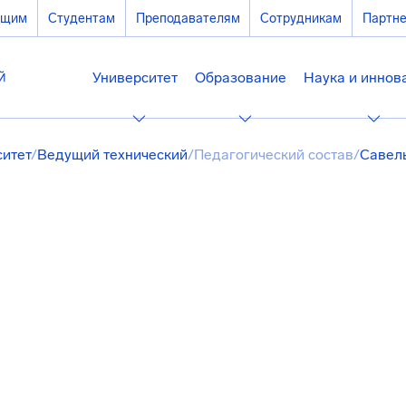
ющим
Студентам
Преподавателям
Сотрудникам
Партн
Университет
Образование
Наука и иннов
ситет
/
Ведущий технический
/
Педагогический состав
/
Савел