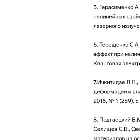
5. Герасименко А
нелинейных свой
лазерного излучен
6. Терещенко С.А
эффект при нелин
Квантовая электрон
7.Ичкитидзе Л.П.,
деформации и вла
2015, № 1 (289), с
8. Подгаецкий В.М
Селищев С.В., Св
материалов на ос