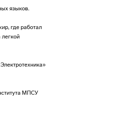
ных языков.
ир, где работал
 легкой
«Электротехника»
Института МПСУ