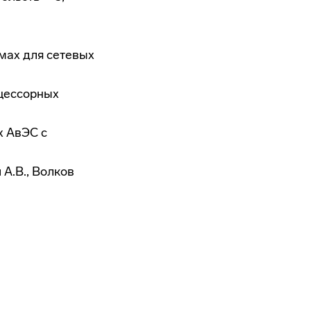
мах для сетевых
цессорных
х АвЭС с
 А.В., Волков