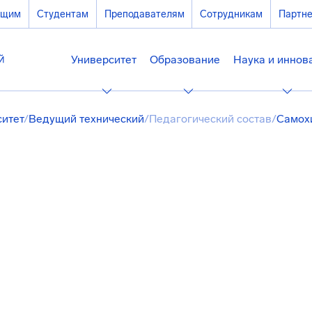
ющим
Студентам
Преподавателям
Сотрудникам
Партн
Университет
Образование
Наука и иннов
ситет
/
Ведущий технический
/
Педагогический состав
/
Самох