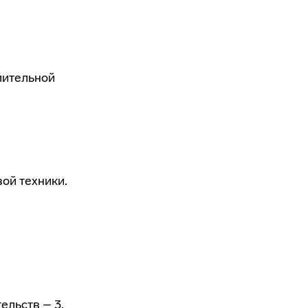
лительной
ой техники.
ельств – 3,