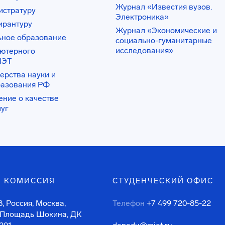
Журнал «Известия вузов.
истратуру
Электроника»
ирантуру
Журнал «Экономические и
ьное образование
социально-гуманитарные
исследования»
ьютерного
ИЭТ
ерства науки и
разования РФ
ение о качестве
луг
 КОМИССИЯ
СТУДЕНЧЕСКИЙ ОФИС
, Россия, Москва,
Телефон
+7 499 720-85-22
 Площадь Шокина, ДК