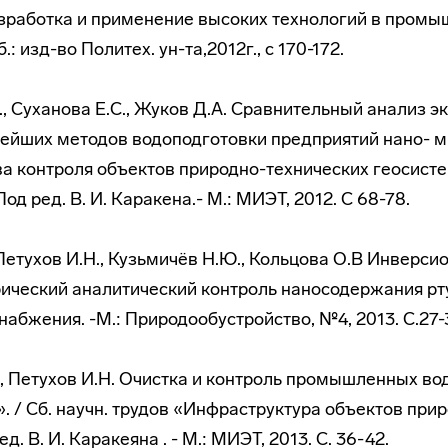
зработка и применение высоких технологий в промы
: изд-во Политех. ун-та,2012г., с 170-172.
., Суханова Е.С., Жуков Д.А. Сравнительный анализ э
ейших методов водоподготовки предприятий нано- м
а контроля объектов природно-технических геосисте
од ред. В. И. Каракена.- М.: МИЭТ, 2012. С 68-78.
, Петухов И.Н., Кузьмичёв Н.Ю., Кольцова О.В Инверс
ческий аналитический контроль наносодержания рту
набжения. -М.: Природообустройство, №4, 2013. С.27-3
., Петухов И.Н. Очистка и контроль промышленных во
. / Сб. научн. трудов «Инфраструктура объектов при
. В. И. Каракеяна . - М.: МИЭТ, 2013. С. 36-42.