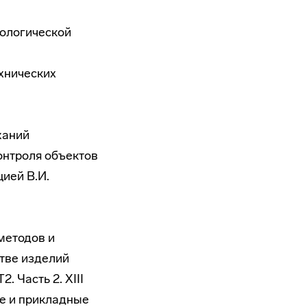
кологической
хнических
жаний
онтроля объектов
ией В.И.
методов и
тве изделий
 Часть 2. XIII
е и прикладные