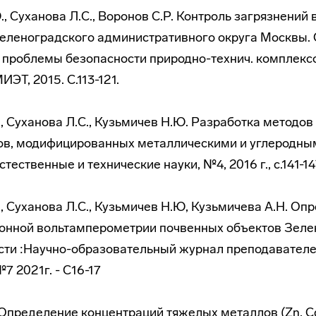
., Суханова Л.С., Воронов С.Р. Контроль загрязнений 
леноградского административного округа Москвы. С
 проблемы безопасности природно-технич. комплексов
ИЭТ, 2015. С.113-121.
., Суханова Л.С., Кузьмичев Н.Ю. Разработка методо
ов, модифицированных металлическими и углеродны
тественные и технические науки, №4, 2016 г., с.141-14
., Суханова Л.С., Кузьмичев Н.Ю, Кузьмичева А.Н. Оп
онной вольтамперометрии почвенных объектов Зеле
сти :Научно-образовательный журнал преподавателе
7 2021г. - С16-17
. Определение концентраций тяжелых металлов (Zn, Cd,