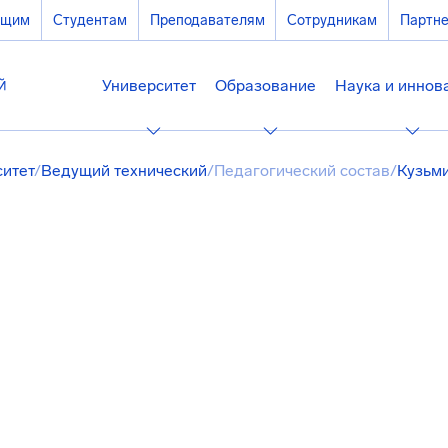
ющим
Студентам
Преподавателям
Сотрудникам
Партн
Университет
Образование
Наука и иннов
ситет
/
Ведущий технический
/
Педагогический состав
/
Кузьм