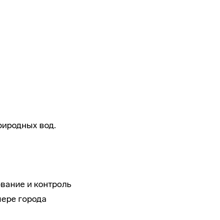
риродных вод.
ование и контроль
мере города