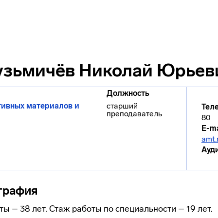
узьмичёв Николай Юрьев
Должность
тивных материалов и
старший
Тел
преподаватель
80
E-ma
amt.
Ауд
графия
ы – 38 лет. Стаж работы по специальности – 19 лет.