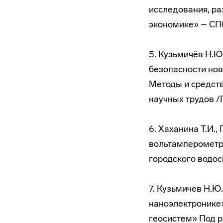
исследования, ра
экономике» – СПб.
5. Кузьмичёв Н.Ю
безопасности нов
Методы и средств
научных трудов /П
6. Хаханина Т.И.
вольтамперометри
городского водос
7. Кузьмичев Н.Ю
наноэлектронике»
геосистем» Под ред