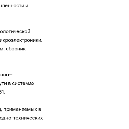
шленности и
кологической
икроэлектроники.
м: сборник
ионно–
ти в системах
1.
д, применяемых в
родно-технических