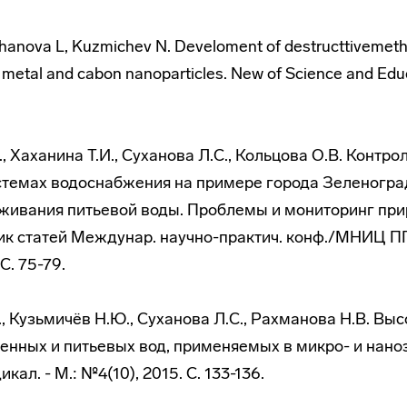
khanova L, Kuzmichev N. Develoment of destructtivemet
 metal and cabon nanoparticles. New of Science and Edu
, Хаханина Т.И., Суханова Л.С., Кольцова О.В. Контро
стемах водоснабжения на примере города Зеленогра
живания питьевой воды. Проблемы и мониторинг пр
ик статей Междунар. научно-практич. конф./МНИЦ ПГ
. 75-79.
., Кузьмичёв Н.Ю., Суханова Л.С., Рахманова Н.В. Выс
нных и питьевых вод, применяемых в микро- и наноэ
кал. - М.: №4(10), 2015. С. 133-136.