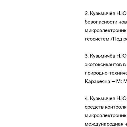
2. Кузьмичёв Н.Ю
безопасности нов
микроэлектроники
геосистем /Под ре
3. Кузьмичёв Н.Ю
экотоксикантов в
природно-техниче
Каракеяна – М: МИ
4. Кузьмичев Н.Ю
средств контроля
микроэлектроники
международная н