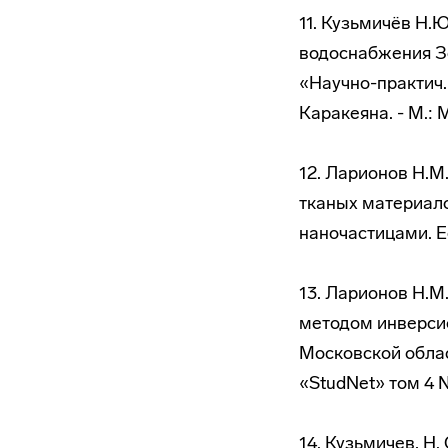
11. Кузьмичёв Н.Ю
водоснабжения Зе
«Научно-практич.
Каракеяна. - М.: М
12. Ларионов Н.М
тканых материал
наночастицами. Ес
13. Ларионов Н.М
методом инверси
Московской обла
«StudNet» том 4 №
14. Кузьмичев, Н