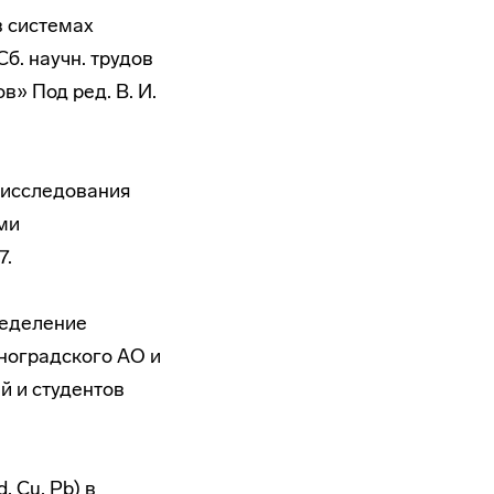
в системах
б. научн. трудов
» Под ред. В. И.
в исследования
ми
7.
ределение
ноградского АО и
й и студентов
 Cu, Pb) в