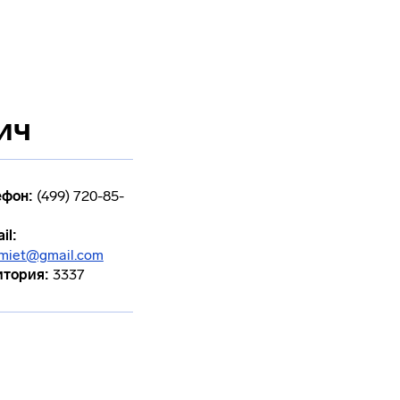
ич
ефон:
(499) 720-85-
il:
miet@gmail.com
итория:
3337