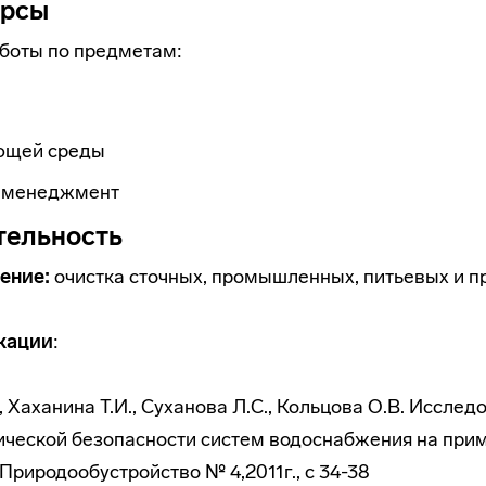
урсы
боты по предметам:
ющей среды
й менеджмент
тельность
ение:
очистка сточных, промышленных, питьевых и п
кации
:
, Хаханина Т.И., Суханова Л.С., Кольцова О.В. Исслед
ической безопасности систем водоснабжения на при
Природообустройство № 4,2011г., с 34-38