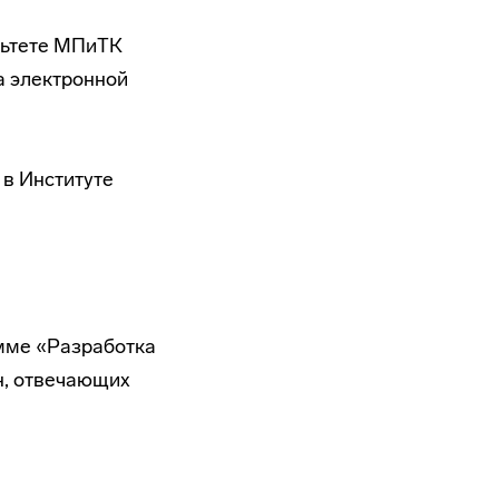
ультете МПиТК
а электронной
 в Институте
амме «Разработка
н, отвечающих