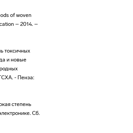
hods of woven
cation – 2014. –
ль токсичных
да и новые
иродных
СХА. - Пенза:
окая степень
лектронике. Сб.