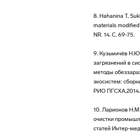
8. Hahanina T, Su
materials modified
NR. 14. С. 69-75.
9. Кузьмичёв Н.Ю.
загрязнений в си
методы обеззара
экосистем: сборн
РИО ПГСХА,2014.С
10. Ларионов Н.М
очистки промышле
статей Интер-меди