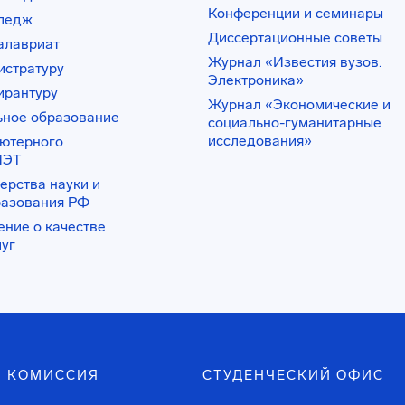
Конференции и семинары
лледж
Диссертационные советы
алавриат
Журнал «Известия вузов.
истратуру
Электроника»
ирантуру
Журнал «Экономические и
ьное образование
социально-гуманитарные
исследования»
ьютерного
ИЭТ
ерства науки и
разования РФ
ение о качестве
луг
 КОМИССИЯ
СТУДЕНЧЕСКИЙ ОФИС