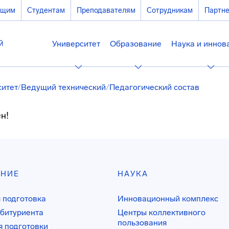
ющим
Студентам
Преподавателям
Сотрудникам
Партн
Университет
Образование
Наука и иннов
ситет
/
Ведущий технический
/
Педагогический состав
н!
АНИЕ
НАУКА
 подготовка
Инновационный комплекс
битуриента
Центры коллективного
пользования
 подготовки