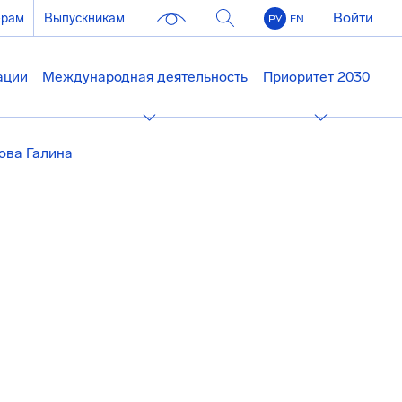
Войти
ерам
Выпускникам
РУ
EN
ации
Международная деятельность
Приоритет 2030
ова Галина