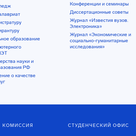
Конференции и семинары
лледж
Диссертационные советы
алавриат
Журнал «Известия вузов.
истратуру
Электроника»
ирантуру
Журнал «Экономические и
ьное образование
социально-гуманитарные
исследования»
ьютерного
ИЭТ
ерства науки и
разования РФ
ение о качестве
луг
 КОМИССИЯ
СТУДЕНЧЕСКИЙ ОФИС