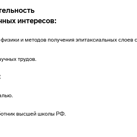
тельность
чных интересов:
 физики и методов получения эпитаксиальных слоев 
аучных трудов.
:
алью.
отник высшей школы РФ.