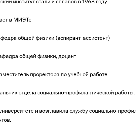
кий институт стали и сплавов в 1968 году.
тает в МИЭТе
кафедра общей физики (аспирант, ассистент)
кафедра общей физики, доцент
заместитель проректора по учебной работе
чальник отдела
социально-профилактической
работы.
университете и возглавила службу
социально-профи
тов.