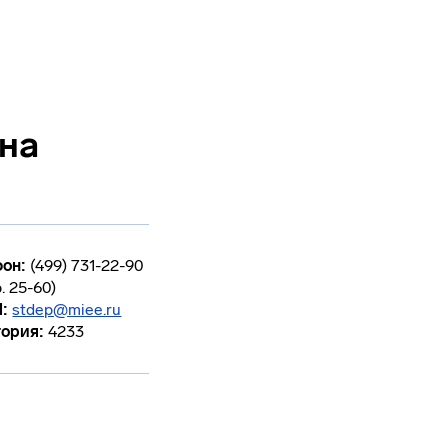
на
он:
(499) 731-22-90
. 25-60)
l:
stdep@miee.ru
ория:
4233